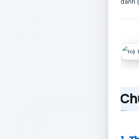
đánh g
Chu