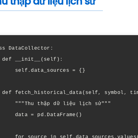
hu thập dữ liệu lịch sử
ss DataCollector:

 def __init__(self):

     self.data_sources = {}

 def fetch_historical_data(self, symbol, tim
     """Thu thập dữ liệu lịch sử"""

     data = pd.DataFrame()

     for source in self.data_sources.values(