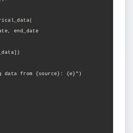
ical_data(

te, end_date

data])

 data from {source}: {e}")
