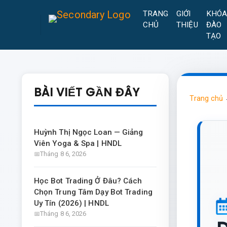
TRANG
GIỚI
KHÓ
CHỦ
THIỆU
ĐÀO
TẠO
BÀI VIẾT GẦN ĐÂY
Trang chủ
Huỳnh Thị Ngọc Loan — Giảng
Viên Yoga & Spa | HNDL
Tháng 8 6, 2026
Học Bot Trading Ở Đâu? Cách
Chọn Trung Tâm Dạy Bot Trading
Uy Tín (2026) | HNDL
Tháng 8 6, 2026