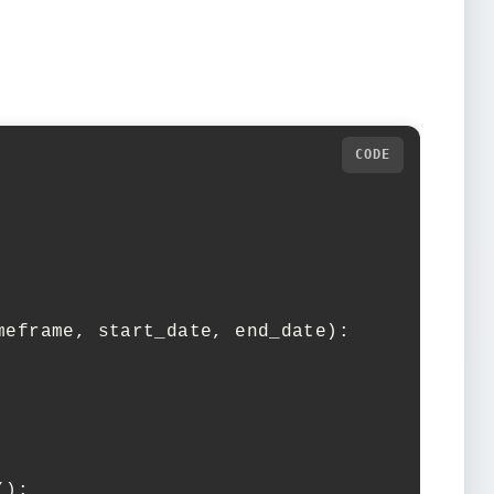
eframe, start_date, end_date):

):
