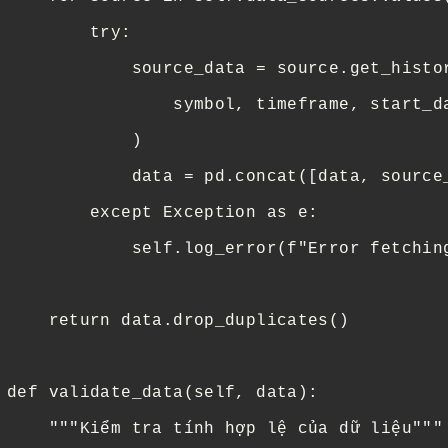
         try:

             source_data = source.get_histor
                 symbol, timeframe, start_da
             )

             data = pd.concat([data, source_
         except Exception as e:

             self.log_error(f"Error fetching
     return data.drop_duplicates()

 def validate_data(self, data):

     """Kiểm tra tính hợp lệ của dữ liệu"""
