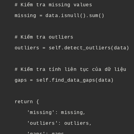
     # Kiểm tra missing values

     missing = data.isnull().sum()

     # Kiểm tra outliers

     outliers = self.detect_outliers(data)

     # Kiểm tra tính liên tục của dữ liệu

     gaps = self.find_data_gaps(data)

     return {

         'missing': missing,

         'outliers': outliers,
