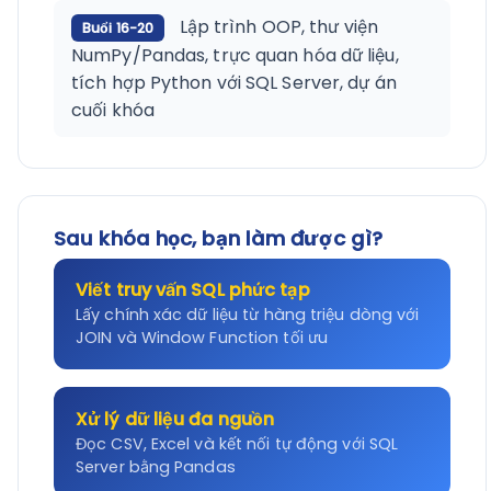
Lập trình OOP, thư viện
Buổi 16-20
NumPy/Pandas, trực quan hóa dữ liệu,
tích hợp Python với SQL Server, dự án
cuối khóa
Sau khóa học, bạn làm được gì?
Viết truy vấn SQL phức tạp
Lấy chính xác dữ liệu từ hàng triệu dòng với
JOIN và Window Function tối ưu
Xử lý dữ liệu đa nguồn
Đọc CSV, Excel và kết nối tự động với SQL
Server bằng Pandas