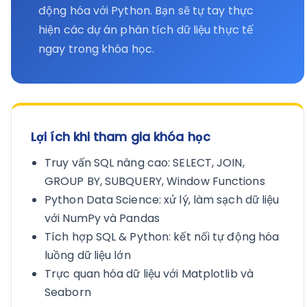
động hóa với Python. Bạn sẽ tự tay thực
hiện các dự án phân tích dữ liệu thực tế
ngay trong khóa học.
Lợi ích khi tham gia khóa học
Truy vấn SQL nâng cao: SELECT, JOIN,
GROUP BY, SUBQUERY, Window Functions
Python Data Science: xử lý, làm sạch dữ liệu
với NumPy và Pandas
Tích hợp SQL & Python: kết nối tự động hóa
luồng dữ liệu lớn
Trực quan hóa dữ liệu với Matplotlib và
Seaborn