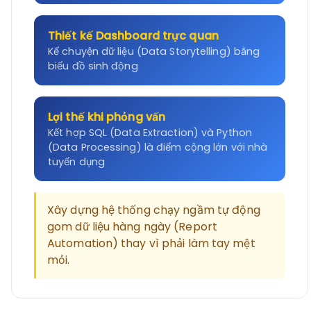
Thiết kế Dashboard trực quan
Kể chuyện dữ liệu (Data Storytelling) bằng
biểu đồ sinh động
Lợi thế khi phỏng vấn
Kết hợp SQL (Data Extraction) và Python
(Data Processing) là điểm cộng lớn với nhà
tuyển dụng
Xây dựng hệ thống chạy ngầm tự động
gom dữ liệu hàng ngày (Report
Automation) thay vì phải làm tay mệt
mỏi.