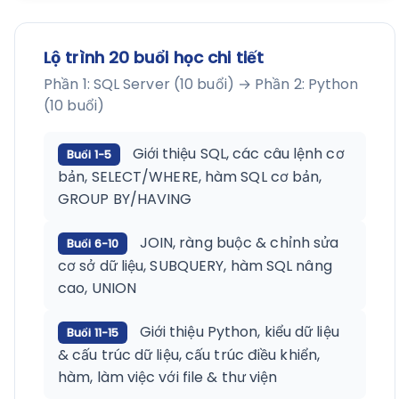
Lộ trình 20 buổi học chi tiết
Phần 1: SQL Server (10 buổi) → Phần 2: Python
(10 buổi)
Giới thiệu SQL, các câu lệnh cơ
Buổi 1-5
bản, SELECT/WHERE, hàm SQL cơ bản,
GROUP BY/HAVING
JOIN, ràng buộc & chỉnh sửa
Buổi 6-10
cơ sở dữ liệu, SUBQUERY, hàm SQL nâng
cao, UNION
Giới thiệu Python, kiểu dữ liệu
Buổi 11-15
& cấu trúc dữ liệu, cấu trúc điều khiển,
hàm, làm việc với file & thư viện