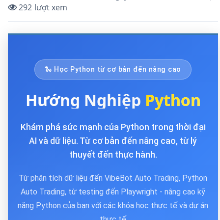
292
lượt xem