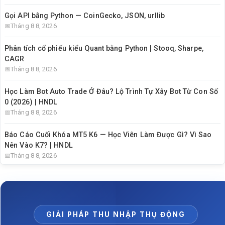
Gọi API bằng Python — CoinGecko, JSON, urllib
Tháng 8 8, 2026
Phân tích cổ phiếu kiểu Quant bằng Python | Stooq, Sharpe,
CAGR
Tháng 8 8, 2026
Học Làm Bot Auto Trade Ở Đâu? Lộ Trình Tự Xây Bot Từ Con Số
0 (2026) | HNDL
Tháng 8 8, 2026
Báo Cáo Cuối Khóa MT5 K6 — Học Viên Làm Được Gì? Vì Sao
Nên Vào K7? | HNDL
Tháng 8 8, 2026
GIẢI PHÁP THU NHẬP THỤ ĐỘNG