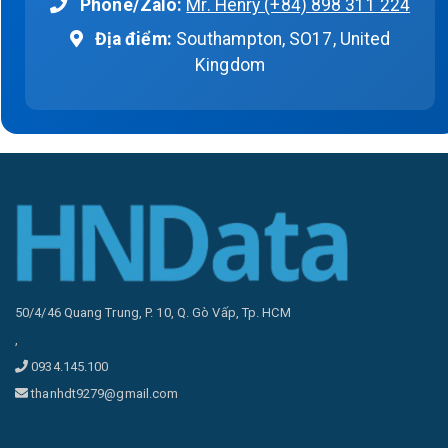
Phone/Zalo:
Mr. Henry (+84) 898 311 224
Địa điểm:
Southampton, SO17, United
Kingdom
50/4/46 Quang Trung, P. 10, Q. Gò Vấp, Tp. HCM
,
0934.145.100
thanhdt9279@gmail.com