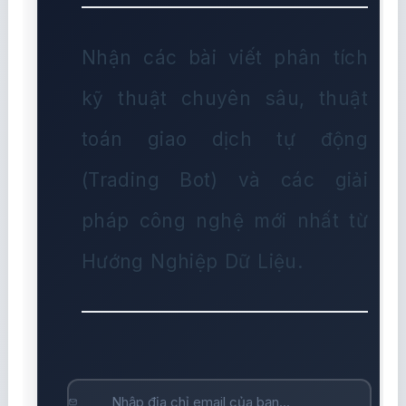
Nhận các bài viết phân tích
kỹ thuật chuyên sâu, thuật
toán giao dịch tự động
(Trading Bot) và các giải
pháp công nghệ mới nhất từ
Hướng Nghiệp Dữ Liệu.