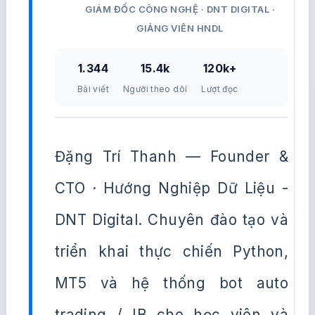
GIÁM ĐỐC CÔNG NGHỆ · DNT DIGITAL ·
GIẢNG VIÊN HNDL
1.344
15.4k
120k+
Bài viết
Người theo dõi
Lượt đọc
Đặng Trí Thanh — Founder &
CTO · Hướng Nghiệp Dữ Liệu -
DNT Digital. Chuyên đào tạo và
triển khai thực chiến Python,
MT5 và hệ thống bot auto
trading / IB cho học viên và