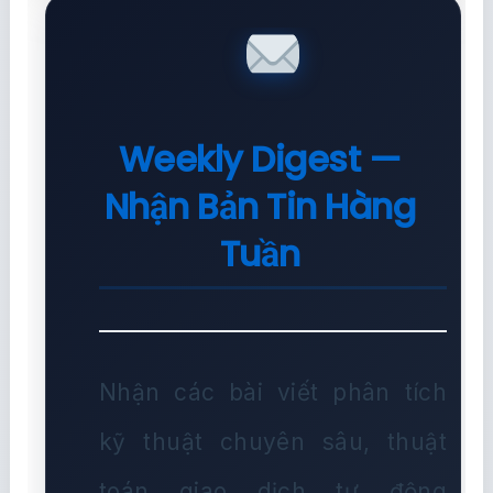
Weekly Digest —
Nhận Bản Tin Hàng
Tuần
Nhận các bài viết phân tích
kỹ thuật chuyên sâu, thuật
toán giao dịch tự động