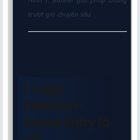
Hình 1: Banner giải pháp chống
trượt giá chuyên sâu
1. Logic
Direction-
Aware Entry là
gì?