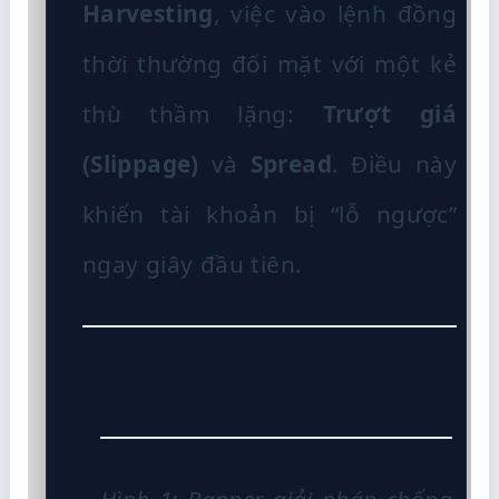
Harvesting
, việc vào lệnh đồng
thời thường đối mặt với một kẻ
thù thầm lặng:
Trượt giá
(Slippage)
và
Spread
. Điều này
khiến tài khoản bị “lỗ ngược”
ngay giây đầu tiên.