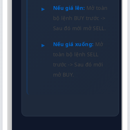
Nếu giá lên:
Mở toàn
bộ lệnh BUY trước ->
Sau đó mới mở SELL.
Nếu giá xuống:
Mở
toàn bộ lệnh SELL
trước -> Sau đó mới
mở BUY.