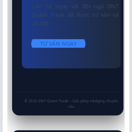
Liên hệ ngay với đội ngũ DNT
Quant Trade để được tư vấn và
cài đặt.
TƯ VẤN NGAY
© 2026 DNT Quant Trade – Giải pháp Hedging chuyên
sâu