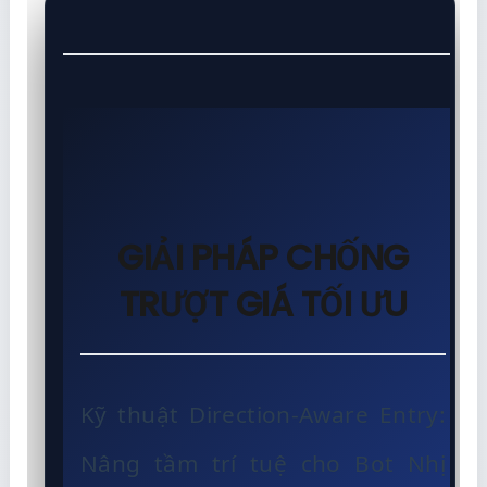
GIẢI PHÁP CHỐNG
TRƯỢT GIÁ TỐI ƯU
Kỹ thuật Direction-Aware Entry:
Nâng tầm trí tuệ cho Bot Nhị