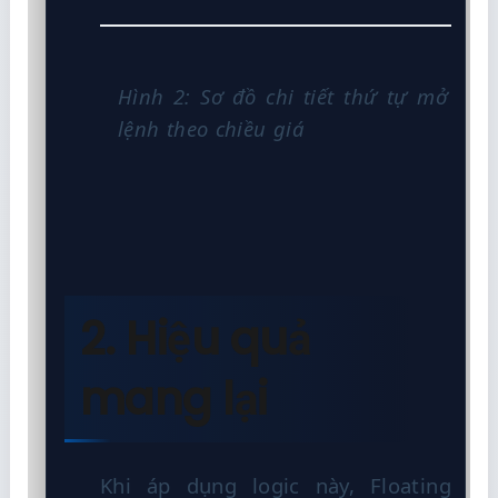
Hình 2: Sơ đồ chi tiết thứ tự mở
lệnh theo chiều giá
2. Hiệu quả
mang lại
Khi áp dụng logic này, Floating