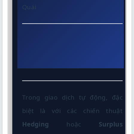
Quái
Trong giao dịch tự động, đặc
biệt là với các chiến thuật
Hedging
hoặc
Surplus