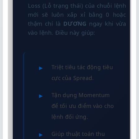
Loss (Lỗ trạng thái) của chuỗi lệnh
mới sẽ luôn xấp xỉ bằng 0 hoặc
thậm chí là
DƯƠNG
ngay khi vừa
vào lệnh. Điều này giúp:
Triệt tiêu tác động tiêu
cực của Spread.
Tận dụng Momentum
để tối ưu điểm vào cho
lệnh đối ứng.
Giúp thuật toán thu