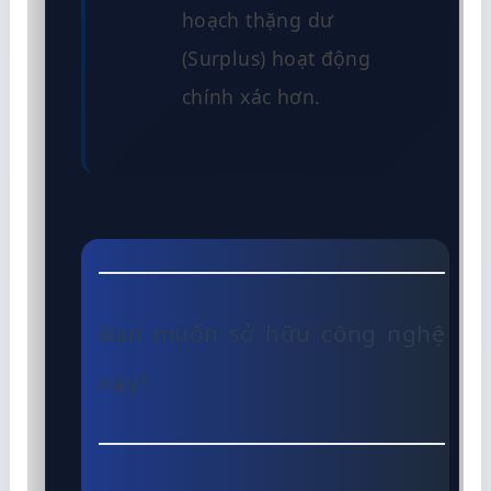
hoạch thặng dư
(Surplus) hoạt động
chính xác hơn.
Bạn muốn sở hữu công nghệ
này?