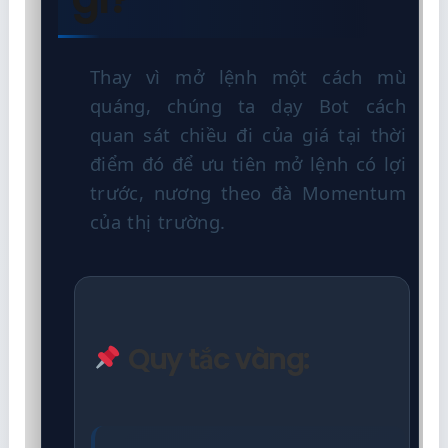
Thay vì mở lệnh một cách mù
quáng, chúng ta dạy Bot cách
quan sát chiều đi của giá tại thời
điểm đó để ưu tiên mở lệnh có lợi
trước, nương theo đà Momentum
của thị trường.
Quy tắc vàng: