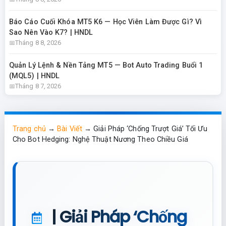
Báo Cáo Cuối Khóa MT5 K6 — Học Viên Làm Được Gì? Vì
Sao Nên Vào K7? | HNDL
Tháng 8 8, 2026
Quản Lý Lệnh & Nền Tảng MT5 — Bot Auto Trading Buổi 1
(MQL5) | HNDL
Tháng 8 7, 2026
Trang chủ
→
Bài Viết
→
Giải Pháp ‘Chống Trượt Giá’ Tối Ưu
Cho Bot Hedging: Nghệ Thuật Nương Theo Chiều Giá
| Giải Pháp ‘Chống