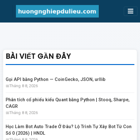
BÀI VIẾT GẦN ĐÂY
Gọi API bằng Python — CoinGecko, JSON, urllib
Tháng 8 8, 2026
Phân tích cổ phiếu kiểu Quant bằng Python | Stooq, Sharpe,
CAGR
Tháng 8 8, 2026
Học Làm Bot Auto Trade Ở Đâu? Lộ Trình Tự Xây Bot Từ Con
Số 0 (2026) | HNDL
Tháng 8 8, 2026