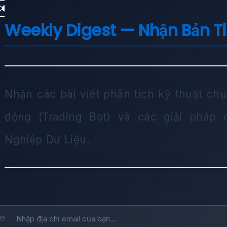
✉️
Weekly Digest — Nhận Bản T
Nhận các bài viết phân tích kỹ thuật chu
động (Trading Bot) và các giải pháp
Nghiệp Dữ Liệu.