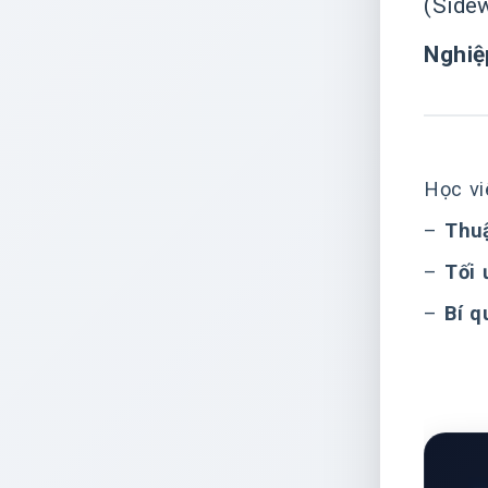
(Side
Nghiệ
Học vi
–
Thuậ
–
Tối 
–
Bí q