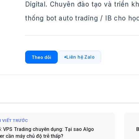
Digital. Chuyên đào tạo và triển 
thống bot auto trading / IB cho họ
Liên hệ Zalo
Theo dõi
I VIẾT TRƯỚC
5: VPS Trading chuyên dụng: Tại sao Algo
B
er cần máy chủ độ trễ thấp?