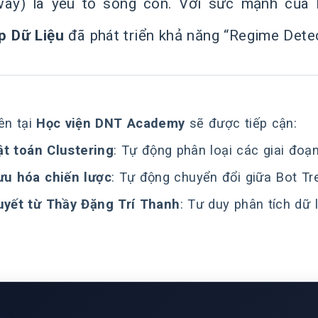
way) là yếu tố sống còn. Với sức mạnh của 
p Dữ Liệu
đã phát triển khả năng “Regime Detec
ên tại
Học viện DNT Academy
sẽ được tiếp cận:
t toán Clustering
: Tự động phân loại các giai đoạn
ưu hóa chiến lược
: Tự động chuyển đổi giữa Bot Tr
uyết từ Thầy Đặng Trí Thanh
: Tư duy phân tích dữ 