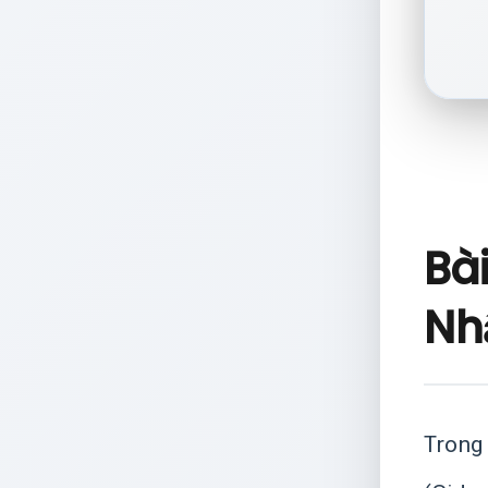
Bà
Nhậ
Trong