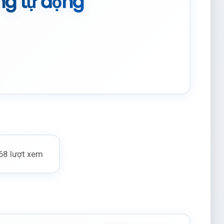
ờng tự động
68 lượt xem