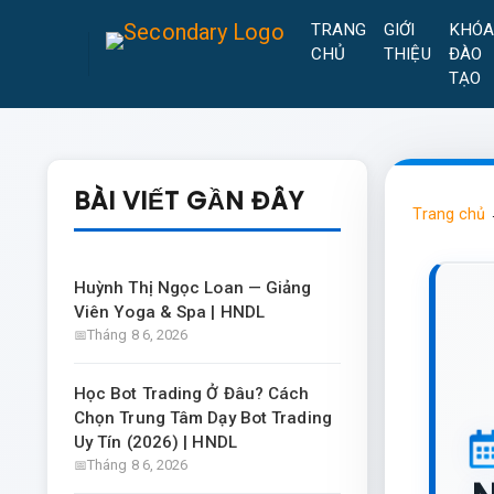
TRANG
GIỚI
KHÓ
CHỦ
THIỆU
ĐÀO
TẠO
BÀI VIẾT GẦN ĐÂY
Trang chủ
Huỳnh Thị Ngọc Loan — Giảng
Viên Yoga & Spa | HNDL
Tháng 8 6, 2026
Học Bot Trading Ở Đâu? Cách
Chọn Trung Tâm Dạy Bot Trading
Uy Tín (2026) | HNDL
Tháng 8 6, 2026