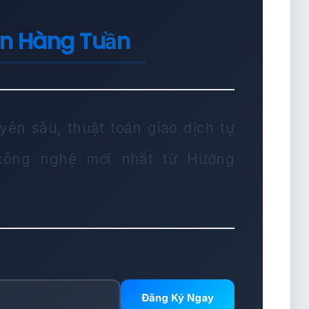
in Hàng Tuần
yên sâu, thuật toán giao dịch tự
 công nghệ mới nhất từ Hướng
Đăng Ký Ngay