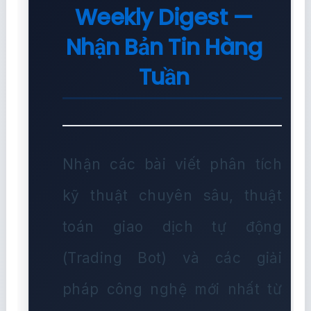
Weekly Digest —
Nhận Bản Tin Hàng
Tuần
Nhận các bài viết phân tích
kỹ thuật chuyên sâu, thuật
toán giao dịch tự động
(Trading Bot) và các giải
pháp công nghệ mới nhất từ