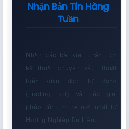
Nhận Bản Tin Hàng
Tuần
Nhận các bài viết phân tích
kỹ thuật chuyên sâu, thuật
toán giao dịch tự động
(Trading Bot) và các giải
pháp công nghệ mới nhất từ
Hướng Nghiệp Dữ Liệu.