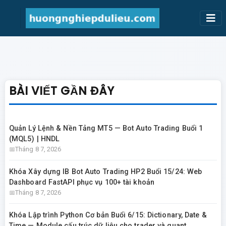
BÀI VIẾT GẦN ĐÂY
Quản Lý Lệnh & Nền Tảng MT5 — Bot Auto Trading Buổi 1
(MQL5) | HNDL
Tháng 8 7, 2026
Khóa Xây dựng IB Bot Auto Trading HP2 Buổi 15/24: Web
Dashboard FastAPI phục vụ 100+ tài khoản
Tháng 8 7, 2026
Khóa Lập trình Python Cơ bản Buổi 6/15: Dictionary, Date &
Time — Module cấu trúc dữ liệu cho trader và quant