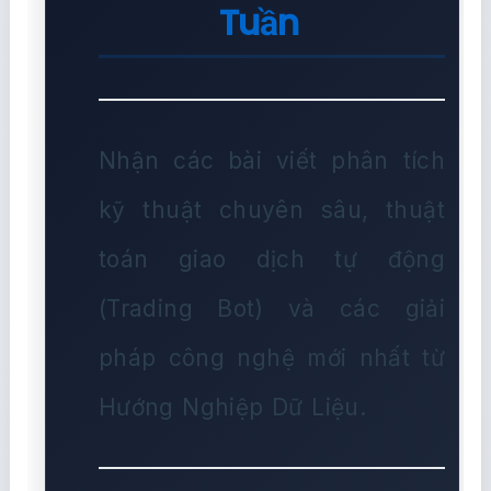
Tuần
Nhận các bài viết phân tích
kỹ thuật chuyên sâu, thuật
toán giao dịch tự động
(Trading Bot) và các giải
pháp công nghệ mới nhất từ
Hướng Nghiệp Dữ Liệu.