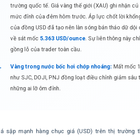
trường quốc tế. Giá vàng thế giới (XAU) ghi nhận c
mức đỉnh của đêm hôm trước. Áp lực chốt lời khổng
của đồng USD đã tạo nên làn sóng bán tháo dữ dội c
về sát mốc
5.363 USD/ounce
. Sự liên thông này ch
gồng lỗ của trader toàn cầu.
Vàng trong nước bốc hơi chớp nhoáng:
Mất mốc 19
như SJC, DOJI, PNJ đồng loạt điều chỉnh giảm sâu 
những ai lỡ ôm đỉnh.
iá sập mạnh hàng chục giá (USD) trên thị trường t