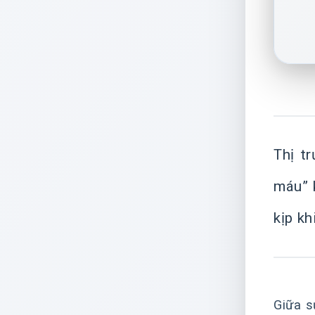
Thị t
máu” k
kịp kh
Giữa s