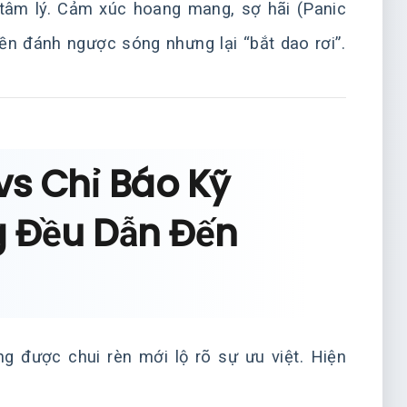
o tâm lý. Cảm xúc hoang mang, sợ hãi (Panic
iền đánh ngược sóng nhưng lại “bắt dao rơi”.
vs Chỉ Báo Kỹ
g Đều Dẫn Đến
g được chui rèn mới lộ rõ sự ưu việt. Hiện