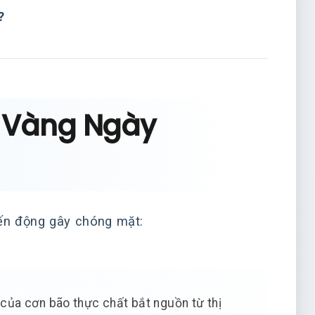
?
” Vàng Ngày
iến động gây chóng mặt:
ủa cơn bão thực chất bắt nguồn từ thị