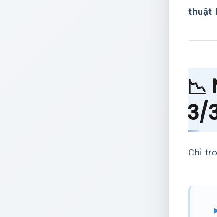
thuật 
📉
3/
Chỉ tr