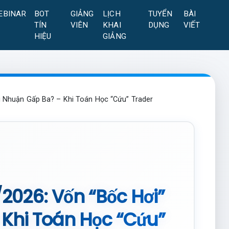
EBINAR
BOT
GIẢNG
LỊCH
TUYỂN
BÀI
TÍN
VIÊN
KHAI
DỤNG
VIẾT
HIỆU
GIẢNG
i Nhuận Gấp Ba? – Khi Toán Học “Cứu” Trader
2026: Vốn “Bốc Hơi”
 Khi Toán Học “Cứu”