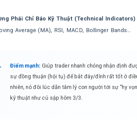
ờng Phái Chỉ Báo Kỹ Thuật (Technical Indicators)
ving Average (MA), RSI, MACD, Bollinger Bands…
Điểm mạnh:
Giúp trader nhanh chóng nhận định đượ
sự đồng thuận (hội tụ) để bắt đáy/đỉnh rất tốt ở điề
nhiên, nó đôi lúc dẫn tâm lý con người tới sự “hy vọ
kỹ thuật như cú sập hôm 3/3.