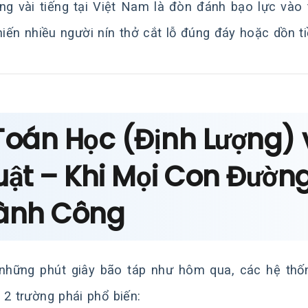
ong vài tiếng tại Việt Nam là đòn đánh bạo lực và
khiến nhiều người nín thở cắt lỗ đúng đáy hoặc dồn t
Toán Học (Định Lượng) 
uật – Khi Mọi Con Đườn
ành Công
những phút giây bão táp như hôm qua, các hệ thốn
 2 trường phái phổ biến: