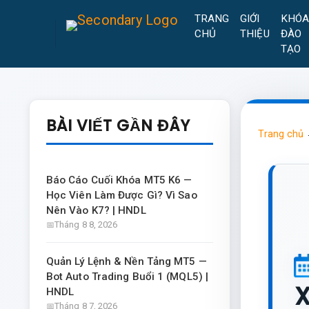
TRANG
GIỚI
KHÓ
CHỦ
THIỆU
ĐÀO
TẠO
BÀI VIẾT GẦN ĐÂY
Trang chủ
Báo Cáo Cuối Khóa MT5 K6 —
Học Viên Làm Được Gì? Vì Sao
Nên Vào K7? | HNDL
Tháng 8 8, 2026
Quản Lý Lệnh & Nền Tảng MT5 —
Bot Auto Trading Buổi 1 (MQL5) |
X
HNDL
Tháng 8 7, 2026