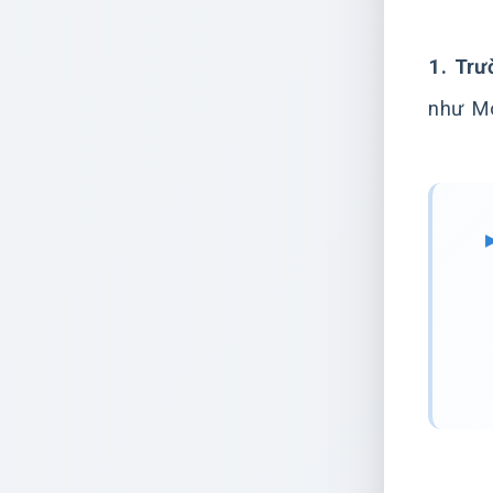
1. Trư
như Mo