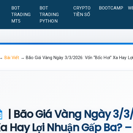
A
BOT
BOT
CRYPTO
BOOTCAMP
W
TRADING
TRADING
TIỀN SỐ
MT5
PYTHON
→
Bài Viết
→
Bão Giá Vàng Ngày 3/3/2026: Vốn “Bốc Hơi” Xa Hay Lợ
| Bão Giá Vàng Ngày 3/3/
a Hay Lợi Nhuận Gấp Ba? –