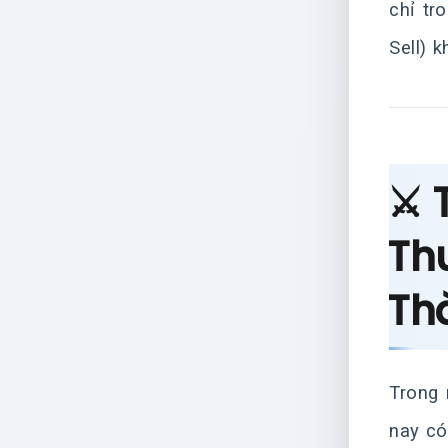
chỉ tr
Sell) 
⚔️ 
Th
Th
Trong 
nay có