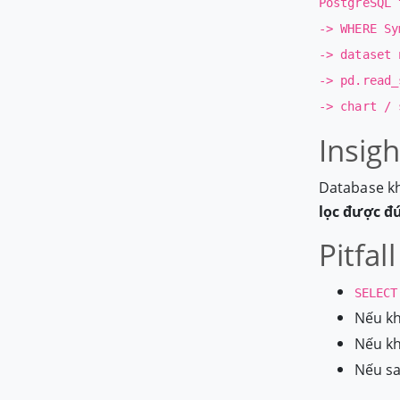
PostgreSQL 
-> WHERE Sy
-> dataset 
-> pd.read_
-> chart / 
Insig
Database khô
lọc được đú
Pitfal
SELECT
Nếu kh
Nếu kh
Nếu sa