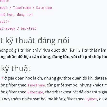
table
mbol / Timeframe / Datetime
nhỏ hơn, đúng hơn
sql()
strategy / backtest
ht kỹ thuật đáng nói
ng có giá trị lớn chỉ vì “lưu được dữ liệu”. Giá trị thật nằm
ng phần dữ liệu cần dùng, đúng lúc, với chi phí thấp h
l kỹ thuật
ở giai đoạn học là ổn, nhưng giữ thói quen đó khi dataset
 *
ông filter theo
, cùng một symbol nhưng khác tim
Timeframe
ông filter theo
, chart/backtest rất dễ đọc thừa gi
Datetime
u này thêm nhiều symbol mà không filter theo
, dat
Symbol