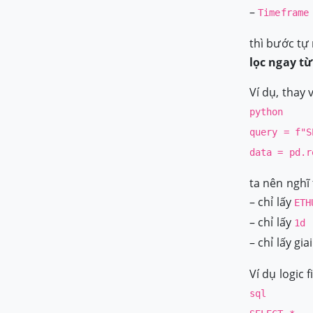
–
Timeframe
thì bước tự
lọc ngay t
Ví dụ, thay v
python
query = f"S
data = pd.r
ta nên nghĩ 
– chỉ lấy
ETH
– chỉ lấy
1d
– chỉ lấy gi
Ví dụ logic fi
sql