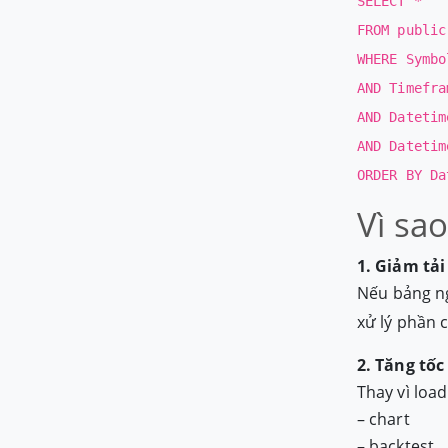
SELECT *
FROM public
WHERE Symbo
AND Timefra
AND Datetim
AND Datetim
ORDER BY Da
Vì sa
1. Giảm tả
Nếu bảng n
xử lý phần c
2. Tăng tố
Thay vì load
– chart
– backtest