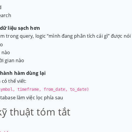
d
earch
 dữ liệu sạch hơn
m trong query, logic “mình đang phân tích cái gì” được nói 
ào
e nào
ời gian nào
 thành hàm dùng lại
có thể viết:
symbol, timeframe, from_date, to_date)
atabase làm việc lọc phía sau
kỹ thuật tóm tắt