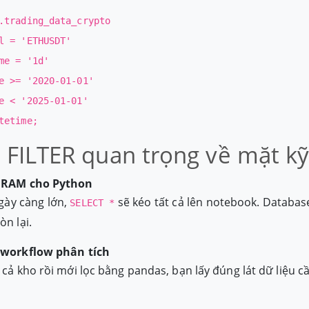
.trading_data_crypto
l = 'ETHUSDT'
me = '1d'
e >= '2020-01-01'
e < '2025-01-01'
tetime;
o FILTER quan trọng về mặt kỹ
i RAM cho Python
gày càng lớn,
sẽ kéo tất cả lên notebook. Databas
SELECT *
òn lại.
c workflow phân tích
 cả kho rồi mới lọc bằng pandas, bạn lấy đúng lát dữ liệu c