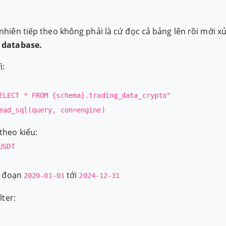
 nhiên tiếp theo không phải là cứ đọc cả bảng lên rồi mới xử
ừ database.
ì:
ELECT * FROM {schema}.trading_data_crypto"
ead_sql(query, con=engine)
theo kiểu:
USDT
ai đoạn
tới
2020-01-01
2024-12-31
lter: