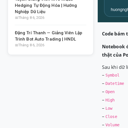
Hedging Tự Động Hóa | Hướng
Nghiệp Dữ Liệu
Tháng 8 6, 2026
Code bám t
Đặng Trí Thanh — Giảng Viên Lập
Trình Bot Auto Trading | HNDL
Tháng 8 6, 2026
Notebook đ
thật của Po
Sau khi dữ 
–
Symbol
–
Datetime
–
Open
–
High
–
Low
–
Close
–
Volume