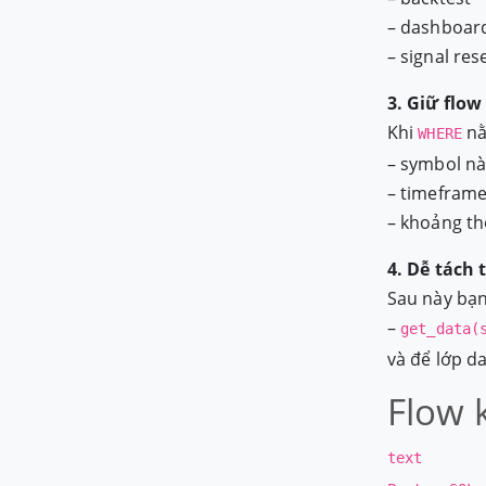
– dashboar
– signal res
3. Giữ flow
Khi
nằ
WHERE
– symbol n
– timefram
– khoảng th
4. Dễ tách
Sau này bạn 
–
get_data(
và để lớp d
Flow 
text