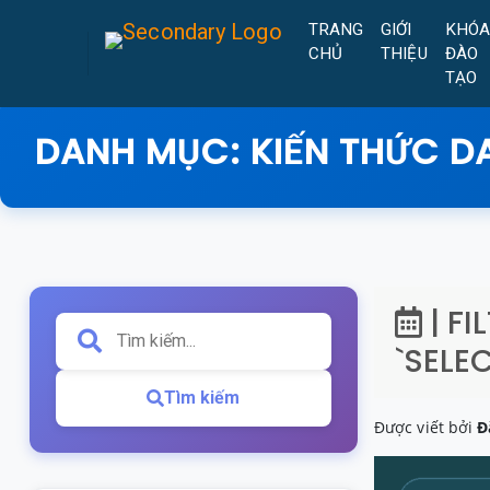
TRANG
GIỚI
KHÓ
CHỦ
THIỆU
ĐÀO
TẠO
DANH MỤC:
KIẾN THỨC D
| FI
`SELEC
Tìm kiếm
Được viết bởi
Đ