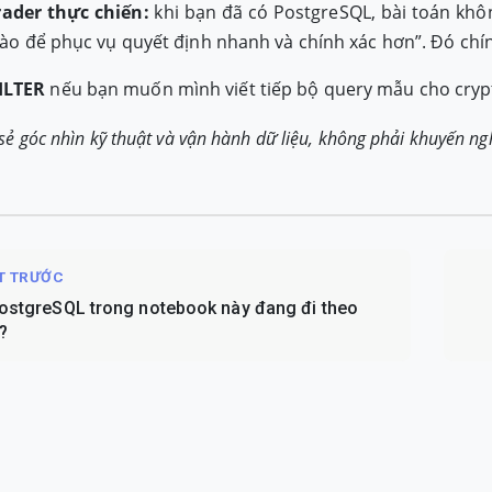
rader thực chiến:
khi bạn đã có PostgreSQL, bài toán không
 nào để phục vụ quyết định nhanh và chính xác hơn”. Đó chín
ILTER
nếu bạn muốn mình viết tiếp bộ query mẫu cho cry
a sẻ góc nhìn kỹ thuật và vận hành dữ liệu, không phải khuyến ng
ẾT TRƯỚC
PostgreSQL trong notebook này đang đi theo
?