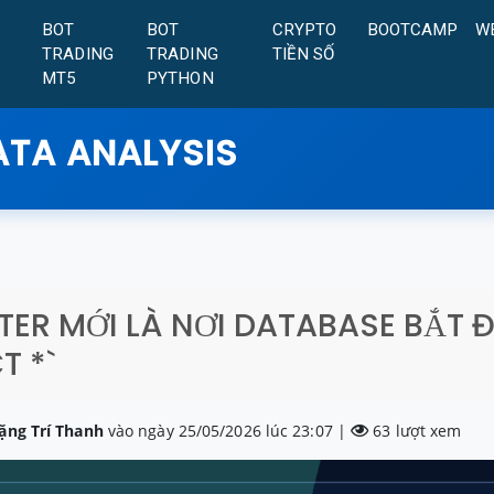
A
BOT
BOT
CRYPTO
BOOTCAMP
W
TRADING
TRADING
TIỀN SỐ
MT5
PYTHON
ATA ANALYSIS
LTER MỚI LÀ NƠI DATABASE BẮT 
T *`
ặng Trí Thanh
vào ngày 25/05/2026 lúc 23:07 |
63 lượt xem