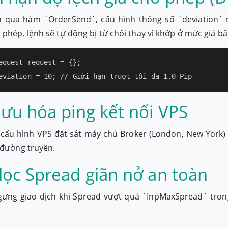
nh qua hàm `OrderSend`, cấu hình thông số `deviation`
phép, lệnh sẽ tự động bị từ chối thay vì khớp ở mức giá bất
equest request = {};

eviation = 10; // Giới hạn trượt tối đa 1.0 Pip
i ưu hóa ping kết nối VPS
ấu hình VPS đặt sát máy chủ Broker (London, New York) 
 đường truyền.
 lọc Spread giãn nở an toàn
ngưng giao dịch khi Spread vượt quá `InpMaxSpread` tron