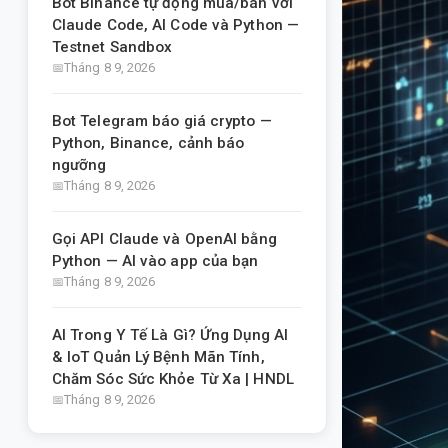
Bot Binance tự động mua/bán với
Claude Code, AI Code và Python —
Testnet Sandbox
Tháng 8 9, 2026
Bot Telegram báo giá crypto —
Python, Binance, cảnh báo
ngưỡng
Tháng 8 9, 2026
Gọi API Claude và OpenAI bằng
Python — AI vào app của bạn
Tháng 8 9, 2026
AI Trong Y Tế Là Gì? Ứng Dụng AI
& IoT Quản Lý Bệnh Mãn Tính,
Chăm Sóc Sức Khỏe Từ Xa | HNDL
Tháng 8 9, 2026