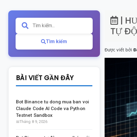
| H
TỰ ĐỘ
Tìm kiếm
Được viết bởi
Đ
BÀI VIẾT GẦN ĐÂY
Bot Binance tu dong mua ban voi
Claude Code AI Code va Python
Testnet Sandbox
Tháng 8 9, 2026