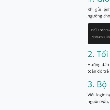
Khi gửi lệ
ngưỡng cho 
MqlTradeR
request.d
2. Tố
Hướng dẫn c
toàn độ trễ
3. Bộ
Viết logic 
nguồn vốn.