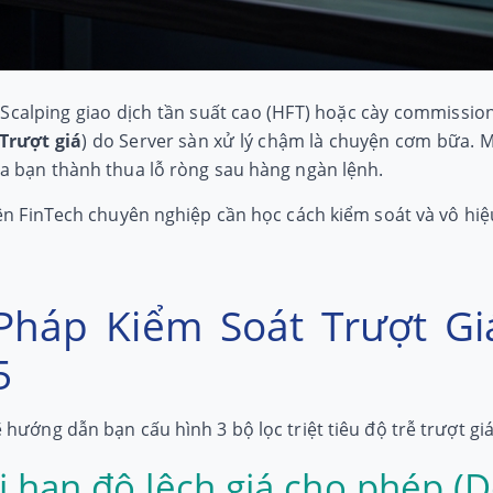
 Scalping giao dịch tần suất cao (HFT) hoặc cày commission,
 Trượt giá
) do Server sàn xử lý chậm là chuyện cơm bữa. M
a bạn thành thua lỗ ròng sau hàng ngàn lệnh.
iên FinTech chuyên nghiệp cần học cách kiểm soát và vô hiệ
 Pháp Kiểm Soát Trượt Gi
5
hướng dẫn bạn cấu hình 3 bộ lọc triệt tiêu độ trễ trượt giá
ới hạn độ lệch giá cho phép (D