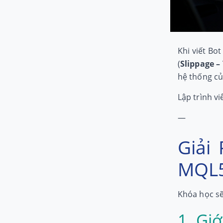
Khi viết Bot
(
Slippage –
hệ thống củ
Lập trình v
—
Giải
MQL
Khóa học sẽ 
1. Gi