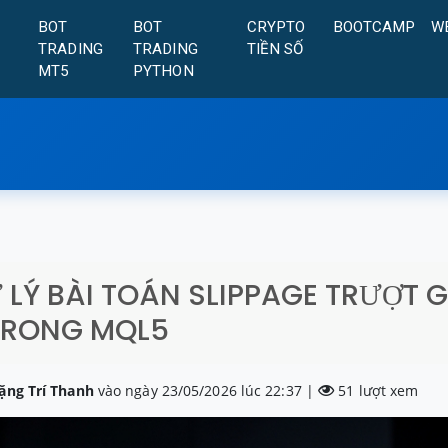
A
BOT
BOT
CRYPTO
BOOTCAMP
W
TRADING
TRADING
TIỀN SỐ
MT5
PYTHON
Ử LÝ BÀI TOÁN SLIPPAGE TRƯỢT 
TRONG MQL5
ặng Trí Thanh
vào ngày 23/05/2026 lúc 22:37 |
51 lượt xem