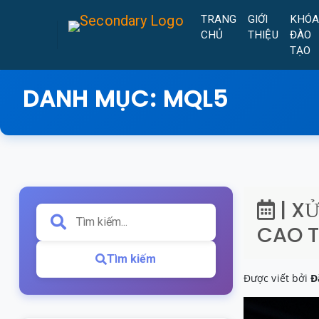
TRANG
GIỚI
KHÓ
CHỦ
THIỆU
ĐÀO
TẠO
DANH MỤC:
MQL5
| X
CAO 
Tìm kiếm
Được viết bởi
Đ