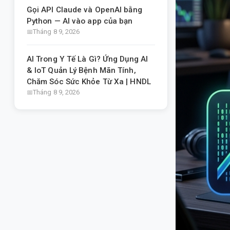
Gọi API Claude và OpenAI bằng
Python — AI vào app của bạn
Tháng 8 9, 2026
AI Trong Y Tế Là Gì? Ứng Dụng AI
& IoT Quản Lý Bệnh Mãn Tính,
Chăm Sóc Sức Khỏe Từ Xa | HNDL
Tháng 8 9, 2026