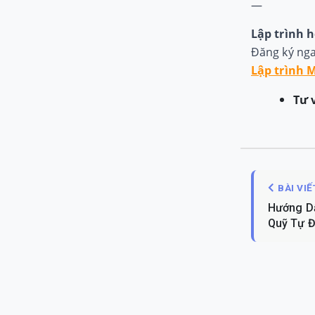
—
Lập trình h
Đăng ký nga
Lập trình 
Tư 
BÀI VI
Hướng D
Quỹ Tự Đ