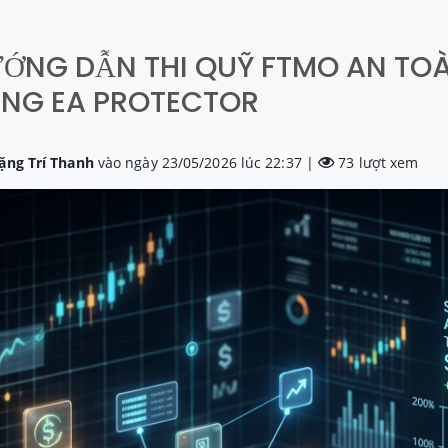
ƯỚNG DẪN THI QUỸ FTMO AN TO
NG EA PROTECTOR
ặng Trí Thanh
vào ngày 23/05/2026 lúc 22:37 |
73 lượt xem