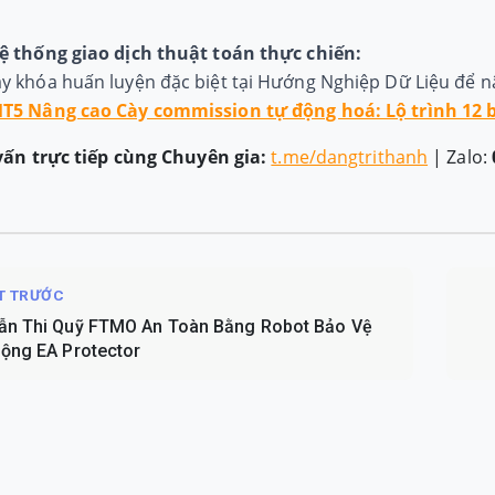
ệ thống giao dịch thuật toán thực chiến:
y khóa huấn luyện đặc biệt tại Hướng Nghiệp Dữ Liệu để nâ
MT5 Nâng cao Cày commission tự động hoá: Lộ trình 12 
vấn trực tiếp cùng Chuyên gia:
t.me/dangtrithanh
| Zalo:
ẾT TRƯỚC
ẫn Thi Quỹ FTMO An Toàn Bằng Robot Bảo Vệ
ộng EA Protector