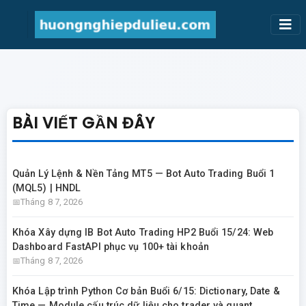
BÀI VIẾT GẦN ĐÂY
Quản Lý Lệnh & Nền Tảng MT5 — Bot Auto Trading Buổi 1
(MQL5) | HNDL
Tháng 8 7, 2026
Khóa Xây dựng IB Bot Auto Trading HP2 Buổi 15/24: Web
Dashboard FastAPI phục vụ 100+ tài khoản
Tháng 8 7, 2026
Khóa Lập trình Python Cơ bản Buổi 6/15: Dictionary, Date &
Time — Module cấu trúc dữ liệu cho trader và quant