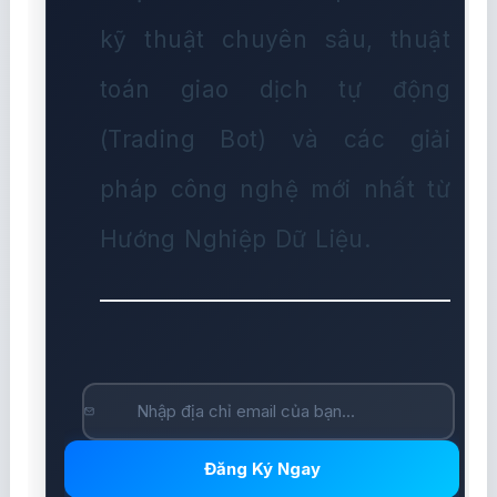
kỹ thuật chuyên sâu, thuật
toán giao dịch tự động
(Trading Bot) và các giải
pháp công nghệ mới nhất từ
Hướng Nghiệp Dữ Liệu.
Đăng Ký Ngay