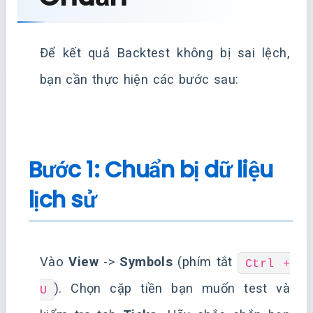
Để kết quả Backtest không bị sai lệch,
bạn cần thực hiện các bước sau:
Bước 1: Chuẩn bị dữ liệu
lịch sử
Vào
View
->
Symbols
(phím tắt
Ctrl +
). Chọn cặp tiền bạn muốn test và
U