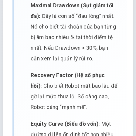
Maximal Drawdown (Sụt giảm tối
đa):
Đây là con số “đau lòng” nhất.
Nó cho biết tài khoản của bạn từng
bị âm bao nhiêu % tại thời điểm tệ
nhất. Nếu Drawdown > 30%, bạn
cần xem lại quản lý rủi ro.
Recovery Factor (Hệ số phục
hồi):
Cho biết Robot mất bao lâu để
gỡ lại mức thua lỗ. Số càng cao,
Robot càng “mạnh mẽ”.
Equity Curve (Biểu đồ vốn):
Một
đường đi lên ổn định tốt hơn nhiều