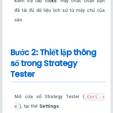
kiểm tra tab
Ticks
. Hãy chắc chắn bạn
đã tải đủ dữ liệu lịch sử từ máy chủ của
sàn.
Bước 2: Thiết lập thông
số trong Strategy
Tester
Mở cửa sổ Strategy Tester (
Ctrl +
), tại thẻ
Settings
:
R