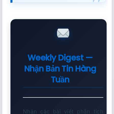
Weekly Digest —
Nhận Bản Tin Hàng
Tuần
Nhận các bài viết phân tích