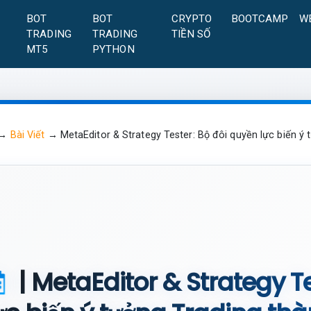
A
BOT
BOT
CRYPTO
BOOTCAMP
W
TRADING
TRADING
TIỀN SỐ
MT5
PYTHON
→
Bài Viết
→
MetaEditor & Strategy Tester: Bộ đôi quyền lực biến ý 
| MetaEditor & Strategy T