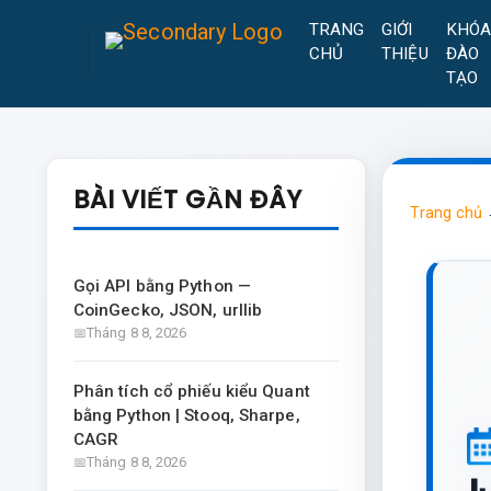
TRANG
GIỚI
KHÓ
CHỦ
THIỆU
ĐÀO
TẠO
BÀI VIẾT GẦN ĐÂY
Trang chủ
Gọi API bằng Python —
CoinGecko, JSON, urllib
Tháng 8 8, 2026
Phân tích cổ phiếu kiểu Quant
bằng Python | Stooq, Sharpe,
CAGR
Tháng 8 8, 2026