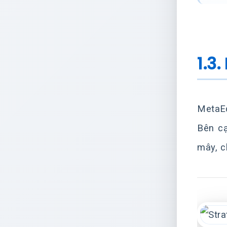
1.3
MetaEd
Bên c
mây, c