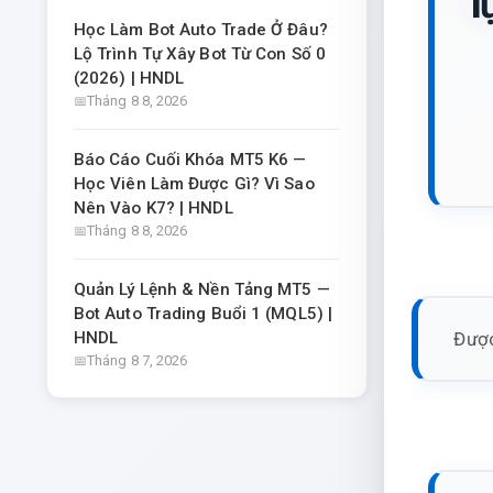
l
Học Làm Bot Auto Trade Ở Đâu?
Lộ Trình Tự Xây Bot Từ Con Số 0
(2026) | HNDL
Tháng 8 8, 2026
Báo Cáo Cuối Khóa MT5 K6 —
Học Viên Làm Được Gì? Vì Sao
Nên Vào K7? | HNDL
Tháng 8 8, 2026
Quản Lý Lệnh & Nền Tảng MT5 —
Bot Auto Trading Buổi 1 (MQL5) |
Được
HNDL
Tháng 8 7, 2026