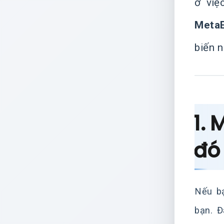
ở việ
MetaE
biến 
1. 
đó
Nếu bạ
bạn. Đ