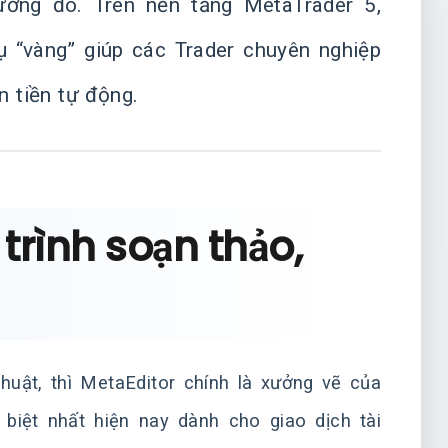
tưởng đó. Trên nền tảng MetaTrader 5,
ụ “vàng” giúp các Trader chuyên nghiệp
n tiền tự động.
 trình soạn thảo,
huật, thì MetaEditor chính là xưởng vẽ của
 biệt nhất hiện nay dành cho giao dịch tài