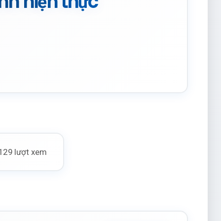
nh hiện thực
129 lượt xem