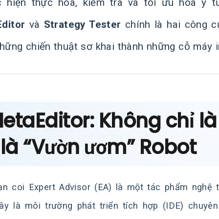
c hiện thực hóa, kiểm tra và tối ưu hóa ý 
ditor
và
Strategy Tester
chính là hai công c
những chiến thuật sơ khai thành những cỗ máy i
MetaEditor: Không chỉ là
 là “Vườn ươm” Robot
n coi Expert Advisor (EA) là một tác phẩm nghệ t
ây là môi trường phát triển tích hợp (IDE) chuyên