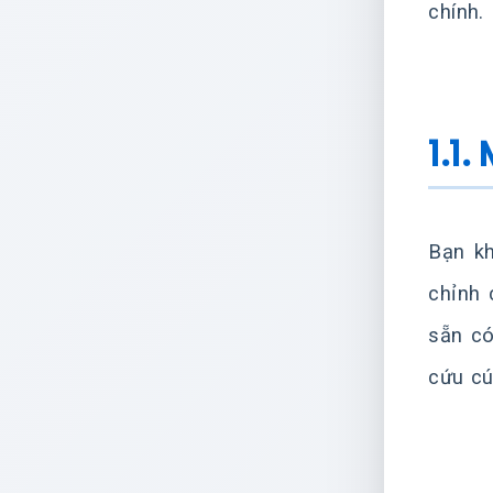
chính.
1.1
Bạn kh
chỉnh 
sẵn có
cứu cú