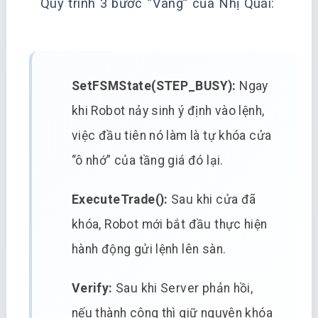
Quy trình 3 bước “Vàng” của Nhị Quái:
SetFSMState(STEP_BUSY):
Ngay
khi Robot nảy sinh ý định vào lệnh,
việc đầu tiên nó làm là tự khóa cửa
“ô nhớ” của tầng giá đó lại.
ExecuteTrade():
Sau khi cửa đã
khóa, Robot mới bắt đầu thực hiện
hành động gửi lệnh lên sàn.
Verify:
Sau khi Server phản hồi,
nếu thành công thì giữ nguyên khóa