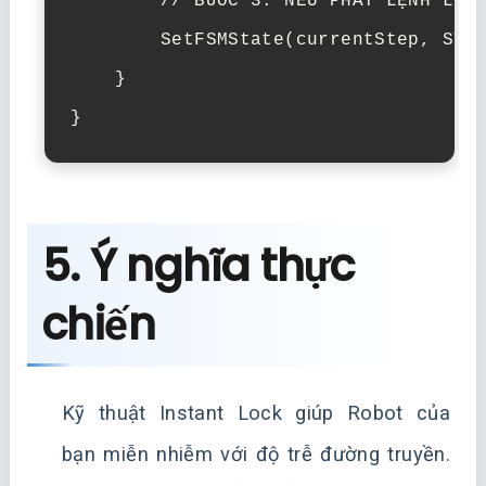
        // BƯỚC 3: NẾU PHÁT LỆNH LỖI 
        SetFSMState(currentStep, STEP
    }

}
5. Ý nghĩa thực
chiến
Kỹ thuật Instant Lock giúp Robot của
bạn miễn nhiễm với độ trễ đường truyền.