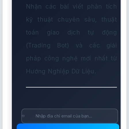
Nhận các bài viết phân tích
kỹ thuật chuyên sâu, thuật
toán giao dịch tự động
(Trading Bot) và các giải
pháp công nghệ mới nhất từ
Hướng Nghiệp Dữ Liệu.