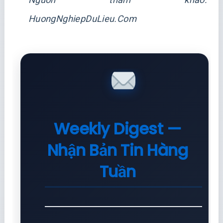
HuongNghiepDuLieu.Com
Weekly Digest —
Nhận Bản Tin Hàng
Tuần