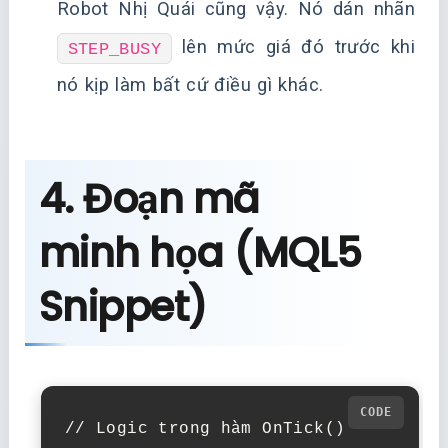
Robot Nhị Quái cũng vậy. Nó dán nhãn
lên mức giá đó trước khi
STEP_BUSY
nó kịp làm bất cứ điều gì khác.
4. Đoạn mã
minh họa (MQL5
Snippet)
// Logic trong hàm OnTick()
