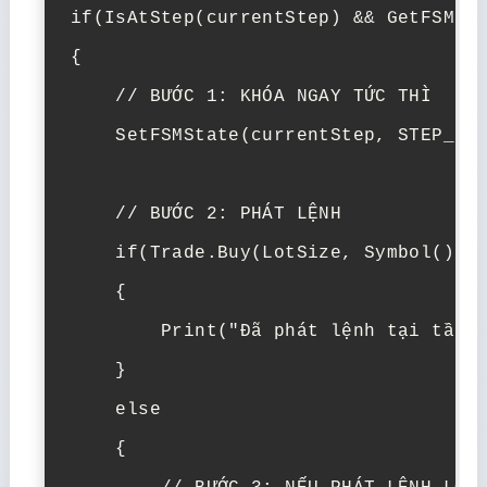
if(IsAtStep(currentStep) && GetFSM(cu
{

    // BƯỚC 1: KHÓA NGAY TỨC THÌ

    SetFSMState(currentStep, STEP_BUS
    // BƯỚC 2: PHÁT LỆNH

    if(Trade.Buy(LotSize, Symbol(), p
    {

        Print("Đã phát lệnh tại tầng 
    }

    else 

    {
