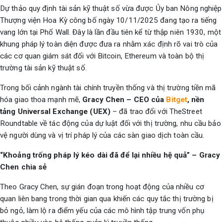
Dự thảo quy định tài sản kỹ thuật số vừa được Ủy ban Nông nghiệp
Thượng viện Hoa Kỳ công bố ngày 10/11/2025 đang tạo ra tiếng
vang lớn tại Phố Wall. Đây là lần đầu tiên kể từ thập niên 1930, một
khung pháp lý toàn diện được đưa ra nhằm xác định rõ vai trò của
các cơ quan giám sát đối với Bitcoin, Ethereum và toàn bộ thị
trường tài sản kỹ thuật số.
Trong bối cảnh ngành tài chính truyền thống và thị trường tiền mã
hóa giao thoa mạnh mẽ,
Gracy Chen – CEO của
Bitget
, nền
tảng Universal Exchange (UEX)
– đã trao đổi với TheStreet
Roundtable về tác động của dự luật đối với thị trường, nhu cầu bảo
vệ người dùng và vị trí pháp lý của các sàn giao dịch toàn cầu.
“Khoảng trống pháp lý kéo dài đã để lại nhiều hệ quả” – Gracy
Chen chia sẻ
Theo Gracy Chen, sự gián đoạn trong hoạt động của nhiều cơ
quan liên bang trong thời gian qua khiến các quy tắc thị trường bị
bỏ ngỏ, làm lộ ra điểm yếu của các mô hình tập trung vốn phụ