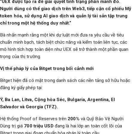
“UEX được tạo ra để giải quyết tình trạng phân mảnh đó.
Người dùng có thể giao dịch trên Web3, tiếp cận cổ phiếu Mỹ
token hóa, sử dụng AI giao dịch và quản lý tài sản tập trung
chỉ trong một hệ thống duy nhất.”
Bà nhấn mạnh rằng một khi dự luật mới đưa ra yêu cầu về tiêu
chuẩn minh bạch, tách biệt chức năng và kiểm toán liên tục, các
mô hình tích hợp toàn diện như UEX sẽ trở thành một phần quan
trọng của thị trường.
Vị thế pháp lý của Bitget trong bối cảnh mới
Bitget hiện đã có mặt trong danh sách các nền tảng sở hữu hoặc
đăng ký giấy phép tại:
Ý, Ba Lan, Litva, Cộng hòa Séc, Bulgaria, Argentina, El
Salvador và Georgia (TFZ).
Hệ thống Proof of Reserves trên
200%
và Quỹ Bảo Vệ Người
Dùng trị giá
700 triệu USD
đang là hai lớp an toàn cốt lõi của
Bitget trong giai đoạn chuẩn hóa pháp lý toàn cầu.