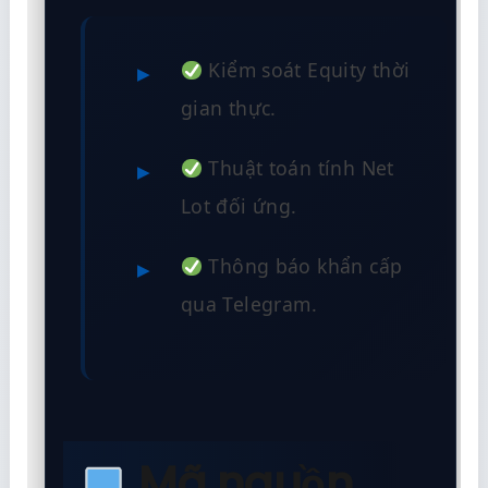
Kiểm soát Equity thời
gian thực.
Thuật toán tính Net
Lot đối ứng.
Thông báo khẩn cấp
qua Telegram.
Mã nguồn