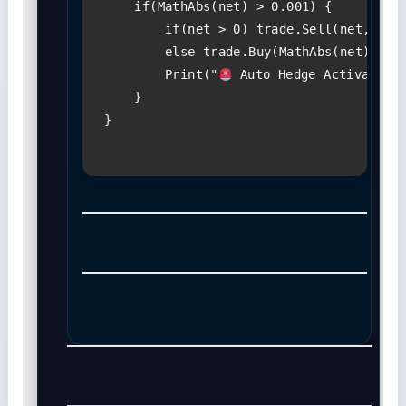
    if(MathAbs(net) > 0.001) {

        if(net > 0) trade.Sell(net, _Sym
        else trade.Buy(MathAbs(net), _Sy
        Print("
 Auto Hedge Activated a
    }

}
