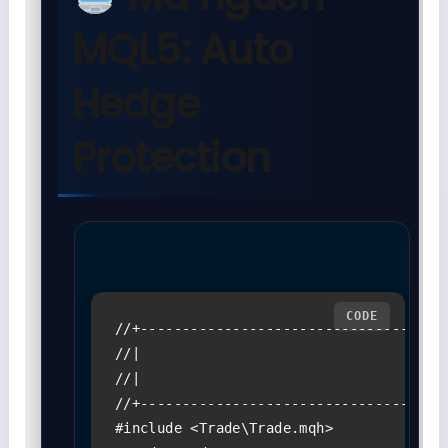
MQL5: Auto
Hedge
Protection
//+-------------------------------------
//|                                     
//|                                  Cop
//+-------------------------------------
#include <Trade\Trade.mqh>
