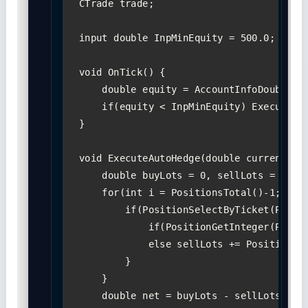
CTrade trade;

input double InpMinEquity = 500.0; // Ng
void OnTick() {

    double equity = AccountInfoDouble(AC
    if(equity < InpMinEquity) ExecuteAut
}

void ExecuteAutoHedge(double currentEqui
    double buyLots = 0, sellLots = 0;

    for(int i = PositionsTotal()-1; i >=
        if(PositionSelectByTicket(Positi
            if(PositionGetInteger(POSITI
            else sellLots += PositionGet
        }

    }

    double net = buyLots - sellLots;
