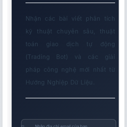
Nhận các bài viết phân tích
kỹ thuật chuyên sâu, thuật
toán giao dịch tự động
(Trading Bot) và các giải
pháp công nghệ mới nhất từ
Hướng Nghiệp Dữ Liệu.