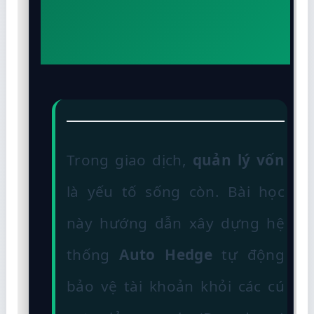
Trong giao dịch,
quản lý vốn
là yếu tố sống còn. Bài học
này hướng dẫn xây dựng hệ
thống
Auto Hedge
tự động
bảo vệ tài khoản khỏi các cú