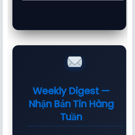
Weekly Digest —
Nhận Bản Tin Hàng
Tuần