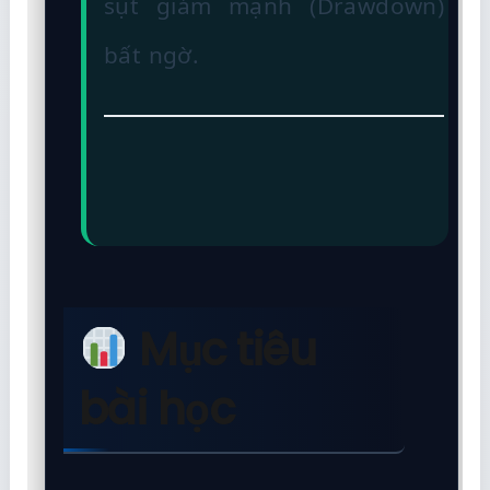
sụt giảm mạnh (Drawdown)
bất ngờ.
Mục tiêu
bài học