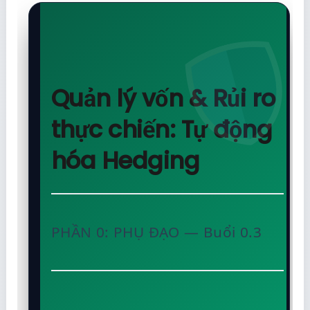
Quản lý vốn & Rủi ro
thực chiến: Tự động
hóa Hedging
PHẦN 0: PHỤ ĐẠO — Buổi 0.3