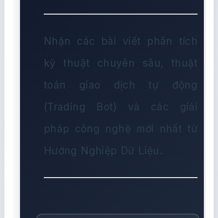
Nhận các bài viết phân tích
kỹ thuật chuyên sâu, thuật
toán giao dịch tự động
(Trading Bot) và các giải
pháp công nghệ mới nhất từ
Hướng Nghiệp Dữ Liệu.