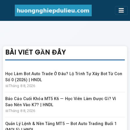
BÀI VIẾT GẦN ĐÂY
Học Làm Bot Auto Trade Ở Đâu? Lộ Trình Tự Xây Bot Từ Con
Số 0 (2026) | HNDL
Tháng 8 8, 2026
Báo Cáo Cuối Khóa MT5 K6 — Học Viên Làm Được Gì? Vì
Sao Nên Vào K7? | HNDL
Tháng 8 8, 2026
Quản Lý Lệnh & Nền Tảng MT5 — Bot Auto Trading Buổi 1
(MQL5) | HNDL