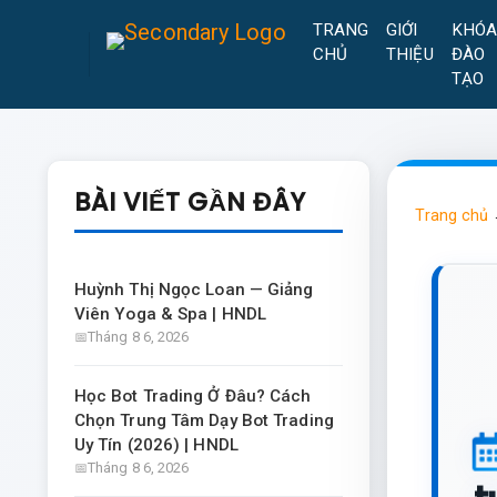
TRANG
GIỚI
KHÓ
CHỦ
THIỆU
ĐÀO
TẠO
BÀI VIẾT GẦN ĐÂY
Trang chủ
Huỳnh Thị Ngọc Loan — Giảng
Viên Yoga & Spa | HNDL
Tháng 8 6, 2026
Học Bot Trading Ở Đâu? Cách
Chọn Trung Tâm Dạy Bot Trading
Uy Tín (2026) | HNDL
Tháng 8 6, 2026