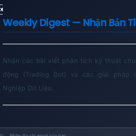
✉️
Weekly Digest — Nhận Bản T
Nhận các bài viết phân tích kỹ thuật chu
động (Trading Bot) và các giải pháp
Nghiệp Dữ Liệu.