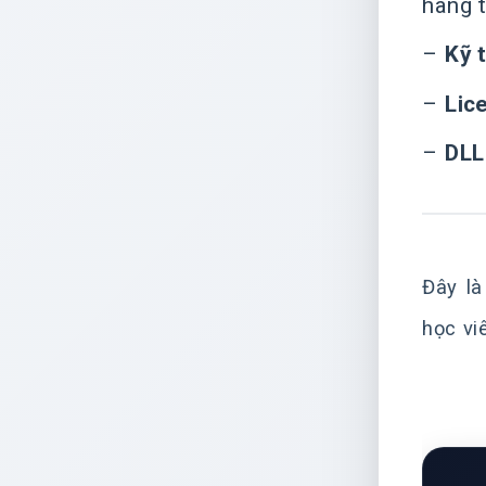
hàng t
–
Kỹ 
–
Lic
–
DLL
Đây là
học vi