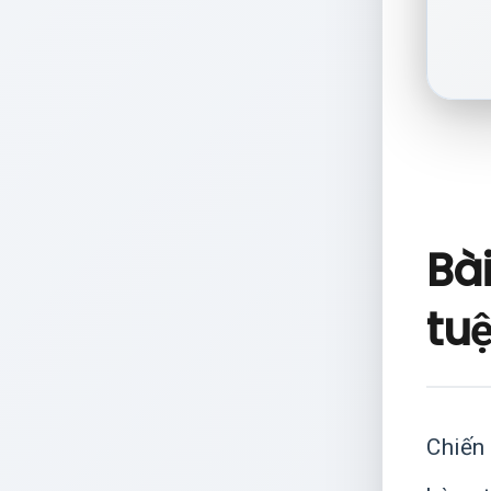
Bài
tu
Chiến