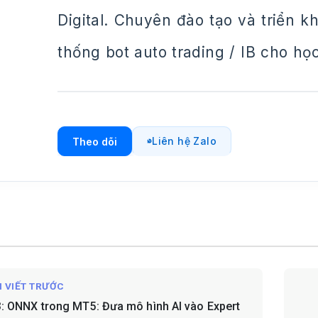
Digital. Chuyên đào tạo và triển 
thống bot auto trading / IB cho họ
Liên hệ Zalo
Theo dõi
I VIẾT TRƯỚC
3: ONNX trong MT5: Đưa mô hình AI vào Expert