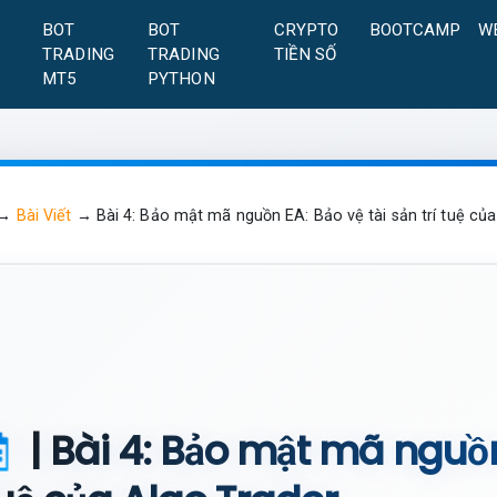
A
BOT
BOT
CRYPTO
BOOTCAMP
W
TRADING
TRADING
TIỀN SỐ
MT5
PYTHON
→
Bài Viết
→
Bài 4: Bảo mật mã nguồn EA: Bảo vệ tài sản trí tuệ củ
| Bài 4: Bảo mật mã nguồn 