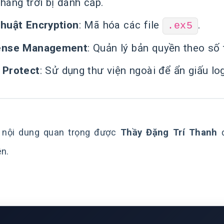
háng trời bị đánh cắp.
thuật Encryption
: Mã hóa các file
.
.ex5
ense Management
: Quản lý bản quyền theo số 
 Protect
: Sử dụng thư viện ngoài để ẩn giấu log
 nội dung quan trọng được
Thầy Đặng Trí Thanh
đ
ên.