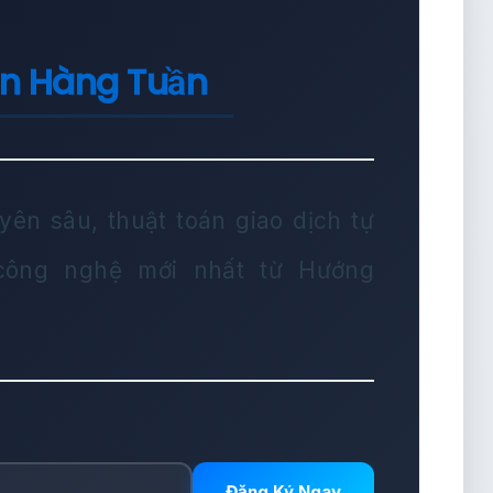
in Hàng Tuần
yên sâu, thuật toán giao dịch tự
 công nghệ mới nhất từ Hướng
Đăng Ký Ngay