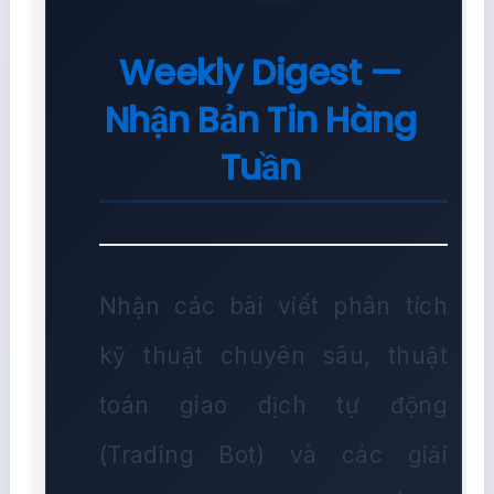
Weekly Digest —
Nhận Bản Tin Hàng
Tuần
Nhận các bài viết phân tích
kỹ thuật chuyên sâu, thuật
toán giao dịch tự động
(Trading Bot) và các giải