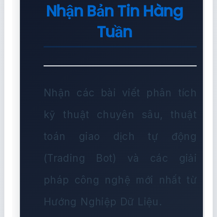
Nhận Bản Tin Hàng
Tuần
Nhận các bài viết phân tích
kỹ thuật chuyên sâu, thuật
toán giao dịch tự động
(Trading Bot) và các giải
pháp công nghệ mới nhất từ
Hướng Nghiệp Dữ Liệu.