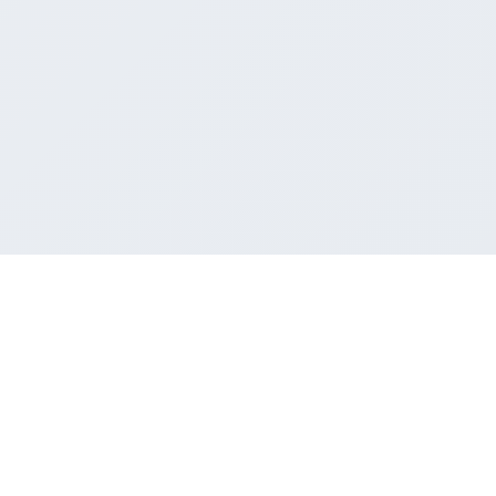
50/4/46 Quang Trung, P. 10, Q. Gò Vấp, Tp. HCM