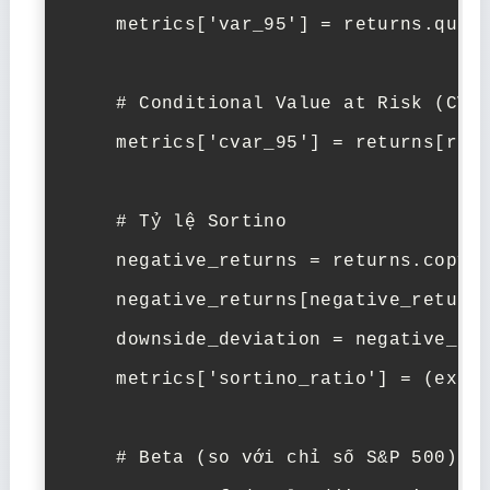
    metrics['var_95'] = returns.quant
    # Conditional Value at Risk (CVaR
    metrics['cvar_95'] = returns[retu
    # Tỷ lệ Sortino

    negative_returns = returns.copy()
    negative_returns[negative_returns
    downside_deviation = negative_ret
    metrics['sortino_ratio'] = (exces
    # Beta (so với chỉ số S&P 500)
