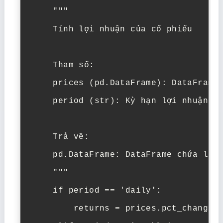
    """

    Tính lợi nhuận của cổ phiếu

    Tham số:

    prices (pd.DataFrame): DataFrame 
    period (str): Kỳ hạn lợi nhuận ('
    Trả về:

    pd.DataFrame: DataFrame chứa lợi 
    """

    if period == 'daily':

        returns = prices.pct_change()