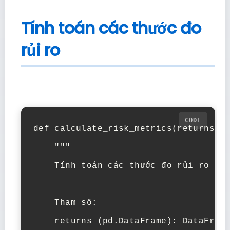
Tính toán các thước đo
rủi ro
def calculate_risk_metrics(returns, r
    """

    Tính toán các thước đo rủi ro cho
    Tham số:

    returns (pd.DataFrame): DataFrame