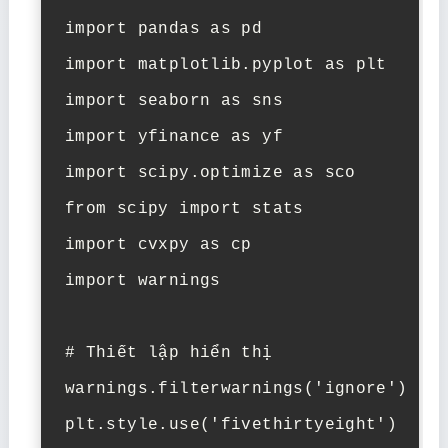
import pandas as pd

import matplotlib.pyplot as plt

import seaborn as sns

import yfinance as yf

import scipy.optimize as sco

from scipy import stats

import cvxpy as cp

import warnings

# Thiết lập hiển thị

warnings.filterwarnings('ignore')

plt.style.use('fivethirtyeight')
