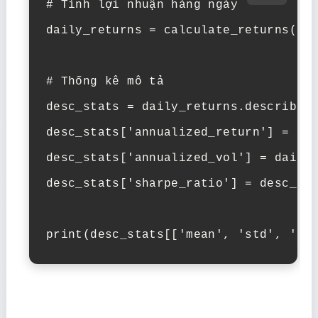
# Tính lợi nhuận hàng ngày

daily_returns = calculate_returns(pri
# Thống kê mô tả

desc_stats = daily_returns.describe()
desc_stats['annualized_return'] = dai
desc_stats['annualized_vol'] = daily_
desc_stats['sharpe_ratio'] = desc_sta
print(desc_stats[['mean', 'std', 'an