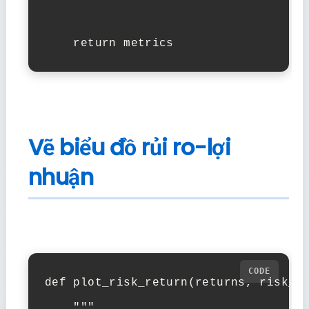
    return metrics
Vẽ biểu đồ rủi ro-lợi
nhuận
def plot_risk_return(returns, risk_me
    """
