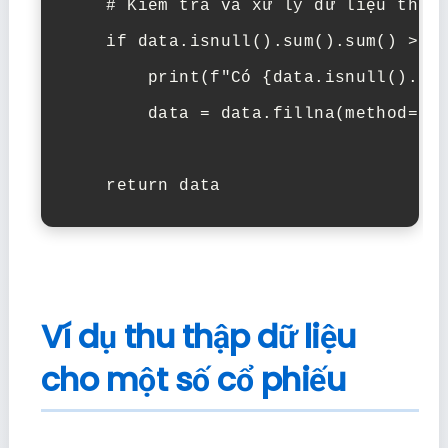
    # Kiểm tra và xử lý dữ liệu thiếu
    if data.isnull().sum().sum() > 0:
        print(f"Có {data.isnull().sum
        data = data.fillna(method='ff
    return data
Ví dụ thu thập dữ liệu
cho một số cổ phiếu