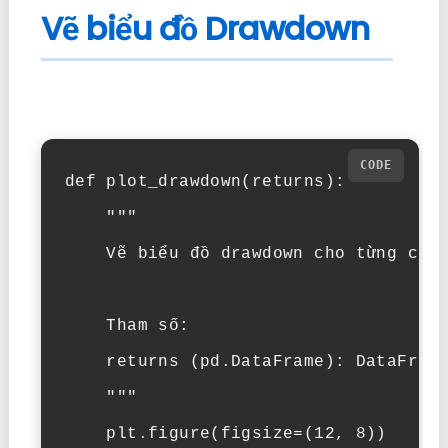
Vẽ biểu đồ Drawdown
def plot_drawdown(returns):

    """

    Vẽ biểu đồ drawdown cho từng cổ p
    Tham số:

    returns (pd.DataFrame): DataFrame
    """

    plt.figure(figsize=(12, 8))
