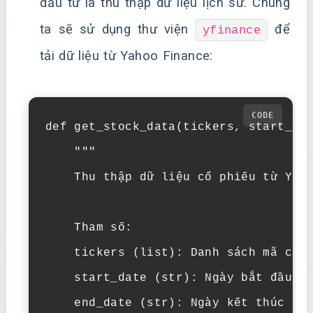
đầu tư là thu thập dữ liệu lịch sử. Chúng
ta sẽ sử dụng thư viện
để
yfinance
tải dữ liệu từ Yahoo Finance:
def get_stock_data(tickers, start_dat
    """

    Thu thập dữ liệu cổ phiếu từ Yaho
    Tham số:

    tickers (list): Danh sách mã cổ p
    start_date (str): Ngày bắt đầu (Y
    end_date (str): Ngày kết thúc (YY