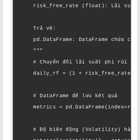
    risk_free_rate (float): Lãi suất 
    Trả về:

    pd.DataFrame: DataFrame chứa các 
    """

    # Chuyển đổi lãi suất phi rủi ro 
    daily_rf = (1 + risk_free_rate) *
    # DataFrame để lưu kết quả

    metrics = pd.DataFrame(index=retu
    # Độ biến động (Volatility) hàng 