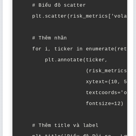
    # Biểu đồ scatter

    plt.scatter(risk_metrics['volatil
    # Thêm nhãn

    for i, ticker in enumerate(return
        plt.annotate(ticker, 

                     (risk_metrics['v
                     xytext=(10, 5),

                     textcoords='offs
                     fontsize=12)

    # Thêm title và label
