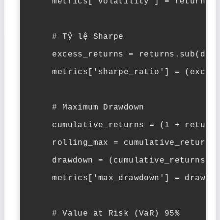
    metrics['volatility'] = returns.s
    # Tỷ lệ Sharpe

    excess_returns = returns.sub(dail
    metrics['sharpe_ratio'] = (excess
    # Maximum Drawdown

    cumulative_returns = (1 + returns
    rolling_max = cumulative_returns.
    drawdown = (cumulative_returns - 
    metrics['max_drawdown'] = drawdow
    # Value at Risk (VaR) 95%
