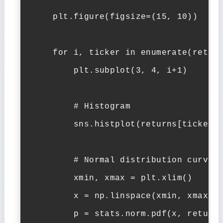
    plt.figure(figsize=(15, 10))

    for i, ticker in enumerate(return
        plt.subplot(3, 4, i+1)

        # Histogram

        sns.histplot(returns[ticker],
        # Normal distribution curve

        xmin, xmax = plt.xlim()

        x = np.linspace(xmin, xmax, 1
        p = stats.norm.pdf(x, returns