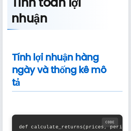
Tính toán lợi
nhuận
Tính lợi nhuận hàng
ngày và thống kê mô
tả
def calculate_returns(prices, period=