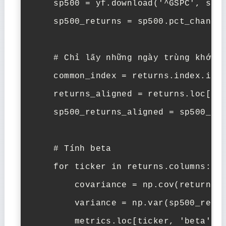
    sp500 = yf.download('^GSPC', star
    sp500_returns = sp500.pct_change(
    # Chỉ lấy những ngày trùng khớp

    common_index = returns.index.inte
    returns_aligned = returns.loc[com
    sp500_returns_aligned = sp500_ret
    # Tính beta

    for ticker in returns.columns:

        covariance = np.cov(returns_a
        variance = np.var(sp500_retur
        metrics.loc[ticker, 'beta'] =