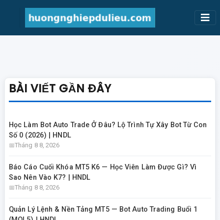
BÀI VIẾT GẦN ĐÂY
Học Làm Bot Auto Trade Ở Đâu? Lộ Trình Tự Xây Bot Từ Con
Số 0 (2026) | HNDL
Tháng 8 8, 2026
Báo Cáo Cuối Khóa MT5 K6 — Học Viên Làm Được Gì? Vì
Sao Nên Vào K7? | HNDL
Tháng 8 8, 2026
Quản Lý Lệnh & Nền Tảng MT5 — Bot Auto Trading Buổi 1
(MQL5) | HNDL