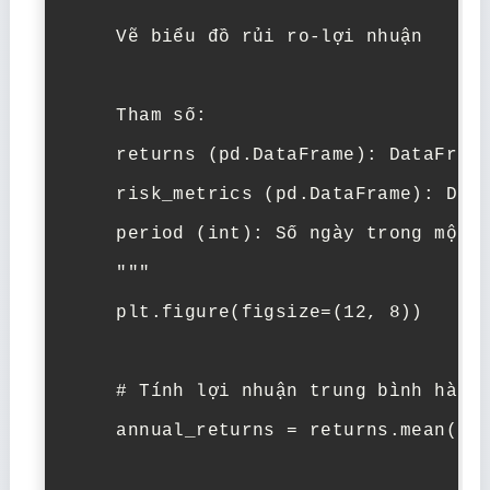
    Vẽ biểu đồ rủi ro-lợi nhuận

    Tham số:

    returns (pd.DataFrame): DataFrame
    risk_metrics (pd.DataFrame): Data
    period (int): Số ngày trong một n
    """

    plt.figure(figsize=(12, 8))

    # Tính lợi nhuận trung bình hàng 
    annual_returns = returns.mean() *