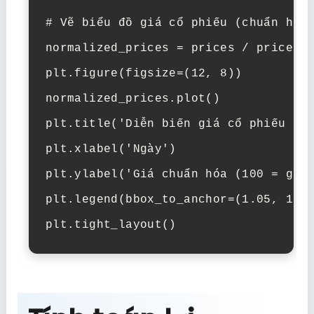
# Vẽ biểu đồ giá cổ phiếu (chuẩn hóa)
normalized_prices = prices / prices.i
plt.figure(figsize=(12, 8))

normalized_prices.plot()

plt.title('Diễn biến giá cổ phiếu (ch
plt.xlabel('Ngày')

plt.ylabel('Giá chuẩn hóa (100 = giá 
plt.legend(bbox_to_anchor=(1.05, 1), 
plt.tight_layout()