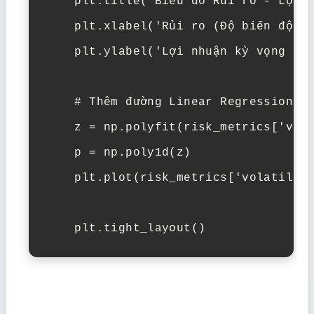
    plt.title('Biểu đồ Rủi ro - Lợi n
    plt.xlabel('Rủi ro (Độ biến động 
    plt.ylabel('Lợi nhuận kỳ vọng hàn
    # Thêm đường Linear Regression

    z = np.polyfit(risk_metrics['vola
    p = np.poly1d(z)

    plt.plot(risk_metrics['volatility
    plt.tight_layout()