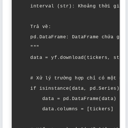
    interval (str): Khoảng thời gian 
    Trả về:

    pd.DataFrame: DataFrame chứa giá 
    """

    data = yf.download(tickers, start
    # Xử lý trường hợp chỉ có một mã 
    if isinstance(data, pd.Series):

        data = pd.DataFrame(data)

        data.columns = [tickers]
