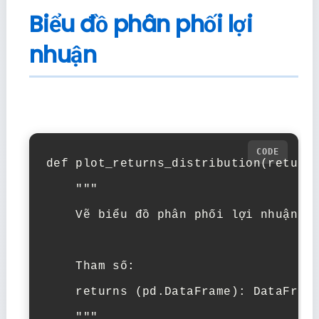
Biểu đồ phân phối lợi
nhuận
def plot_returns_distribution(returns
    """

    Vẽ biểu đồ phân phối lợi nhuận

    Tham số:

    returns (pd.DataFrame): DataFrame
    """
