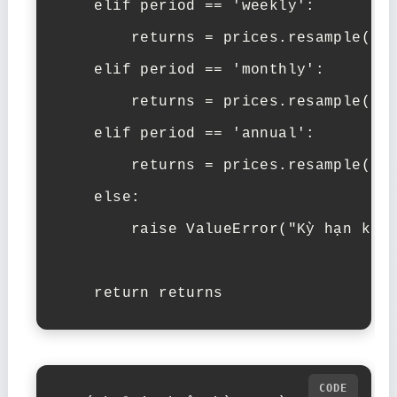
    elif period == 'weekly':

        returns = prices.resample('W'
    elif period == 'monthly':

        returns = prices.resample('M'
    elif period == 'annual':

        returns = prices.resample('Y'
    else:

        raise ValueError("Kỳ hạn khôn
    return returns