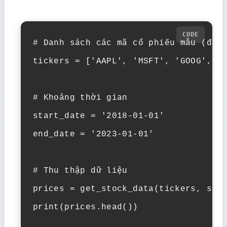
# Danh sách các mã cổ phiếu mẫu (đổi 
tickers = ['AAPL', 'MSFT', 'GOOG', 'A
# Khoảng thời gian

start_date = '2018-01-01'

end_date = '2023-01-01'

# Thu thập dữ liệu

prices = get_stock_data(tickers, star
print(prices.head())
