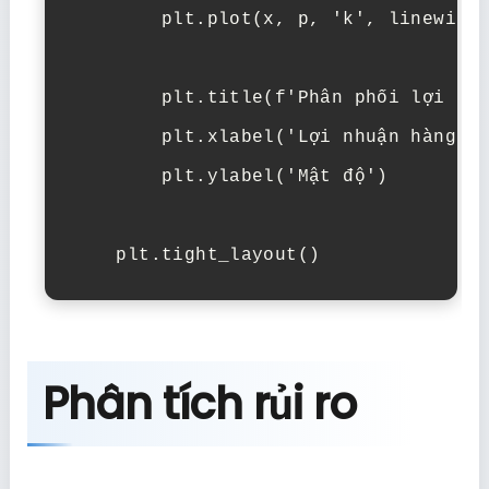
        plt.plot(x, p, 'k', linewidth
        plt.title(f'Phân phối lợi nhu
        plt.xlabel('Lợi nhuận hàng ng
        plt.ylabel('Mật độ')

    plt.tight_layout()
Phân tích rủi ro