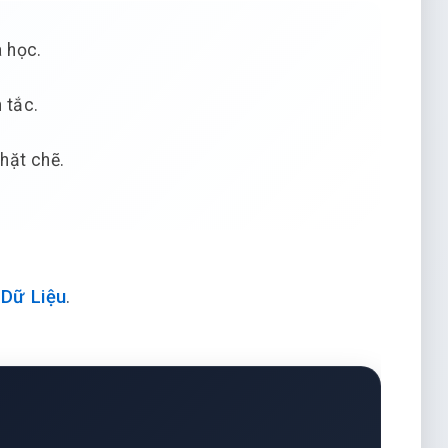
 học.
 tắc.
chặt chẽ.
Dữ Liệu
.