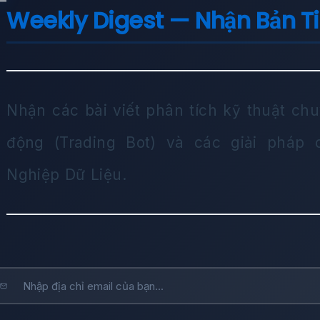
Weekly Digest — Nhận Bản T
Nhận các bài viết phân tích kỹ thuật chu
động (Trading Bot) và các giải pháp
Nghiệp Dữ Liệu.