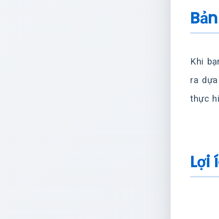
Bản
Khi bạ
ra dựa
thực h
Lợi