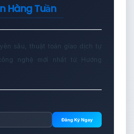
in Hàng Tuần
yên sâu, thuật toán giao dịch tự
 công nghệ mới nhất từ Hướng
Đăng Ký Ngay