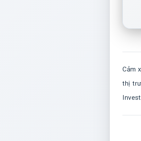
Cảm xú
thị t
Invest