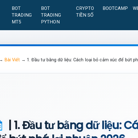
A
BOT
BOT
CRYPTO
BOOTCAMP
W
TRADING
TRADING
TIỀN SỐ
MT5
PYTHON
→
Bài Viết
→
1. Đầu tư bằng dữ liệu: Cách loại bỏ cảm xúc để bứt p
| 1. Đầu tư bằng dữ liệu: 