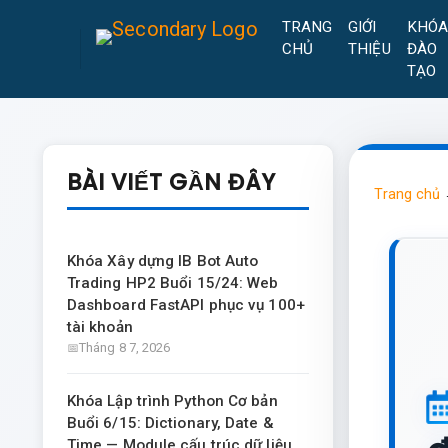
TRANG
GIỚI
KHÓ
CHỦ
THIỆU
ĐÀO
TẠO
BÀI VIẾT GẦN ĐÂY
Trang chủ
Khóa Xây dựng IB Bot Auto
Trading HP2 Buổi 15/24: Web
Dashboard FastAPI phục vụ 100+
tài khoản
Tháng 8 7, 2026
Khóa Lập trình Python Cơ bản
Buổi 6/15: Dictionary, Date &
Time — Module cấu trúc dữ liệu