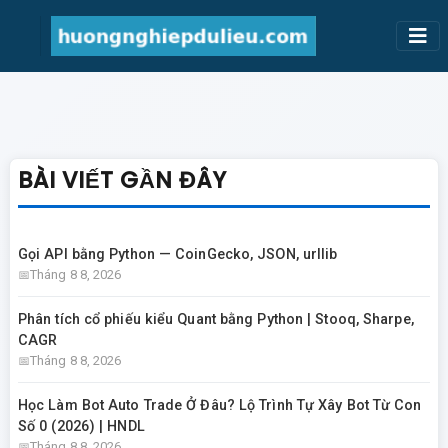
BÀI VIẾT GẦN ĐÂY
Gọi API bằng Python — CoinGecko, JSON, urllib
Tháng 8 8, 2026
Phân tích cổ phiếu kiểu Quant bằng Python | Stooq, Sharpe,
CAGR
Tháng 8 8, 2026
Học Làm Bot Auto Trade Ở Đâu? Lộ Trình Tự Xây Bot Từ Con
Số 0 (2026) | HNDL
Tháng 8 8, 2026