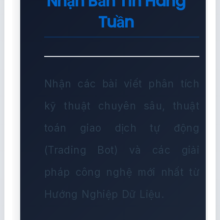
Nhận Bản Tin Hàng
Tuần
Nhận các bài viết phân tích
kỹ thuật chuyên sâu, thuật
toán giao dịch tự động
(Trading Bot) và các giải
pháp công nghệ mới nhất từ
Hướng Nghiệp Dữ Liệu.