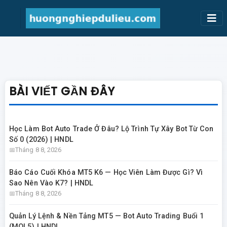
BÀI VIẾT GẦN ĐÂY
Học Làm Bot Auto Trade Ở Đâu? Lộ Trình Tự Xây Bot Từ Con
Số 0 (2026) | HNDL
Tháng 8 8, 2026
Báo Cáo Cuối Khóa MT5 K6 — Học Viên Làm Được Gì? Vì
Sao Nên Vào K7? | HNDL
Tháng 8 8, 2026
Quản Lý Lệnh & Nền Tảng MT5 — Bot Auto Trading Buổi 1
(MQL5) | HNDL