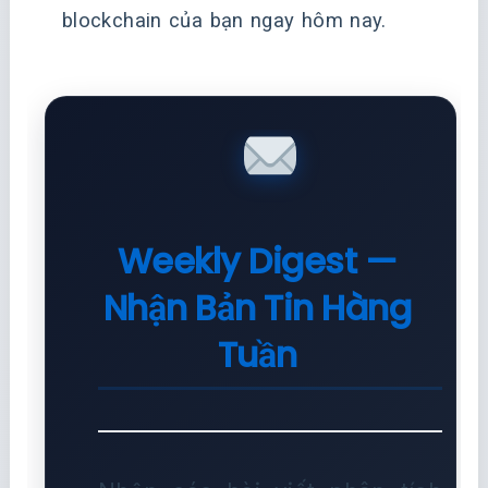
blockchain của bạn ngay hôm nay.
Weekly Digest —
Nhận Bản Tin Hàng
Tuần