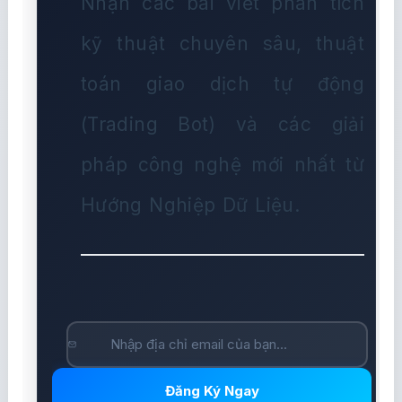
Nhận các bài viết phân tích
kỹ thuật chuyên sâu, thuật
toán giao dịch tự động
(Trading Bot) và các giải
pháp công nghệ mới nhất từ
Hướng Nghiệp Dữ Liệu.
Đăng Ký Ngay