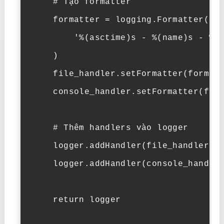
    # Tạo formatter

    formatter = logging.Formatter(

        '%(asctime)s - %(name)s - %(l
    )

    file_handler.setFormatter(formatt
    console_handler.setFormatter(form
    # Thêm handlers vào logger

    logger.addHandler(file_handler)

    logger.addHandler(console_handler
    return logger
