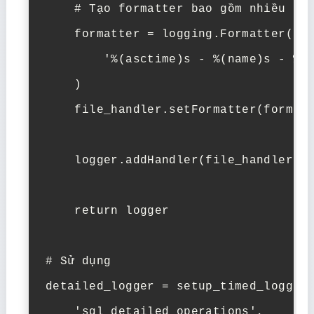
    # Tạo formatter bao gồm nhiều thô
    formatter = logging.Formatter(

        '%(asctime)s - %(name)s - %(l
    )

    file_handler.setFormatter(formatt
    logger.addHandler(file_handler)

    return logger

# Sử dụng

detailed_logger = setup_timed_logger(
    'sql_detailed_operations',
