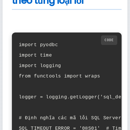
theo từng loại lỗi
import pyodbc

import time

import logging

from functools import wraps

logger = logging.getLogger('sql_detai
# Định nghĩa các mã lỗi SQL Server ph
SQL_TIMEOUT_ERROR = '08S01'  # Timeou