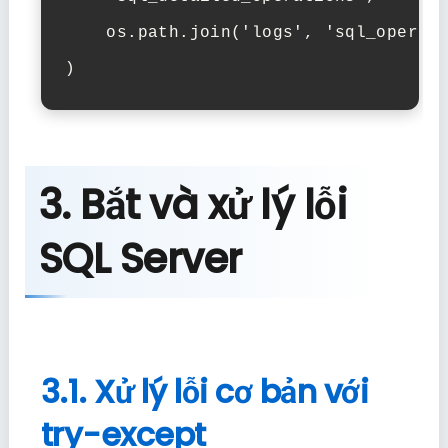
    os.path.join('logs', 'sql_operati
)
3. Bắt và xử lý lỗi
SQL Server
3.1. Xử lý lỗi cơ bản với
try-except