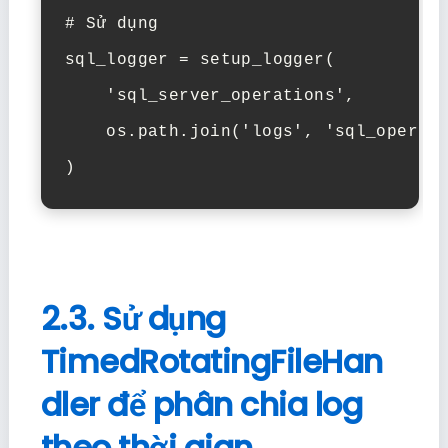
# Sử dụng

sql_logger = setup_logger(

    'sql_server_operations', 

    os.path.join('logs', 'sql_operati
)
2.3. Sử dụng
TimedRotatingFileHan
dler để phân chia log
theo thời gian