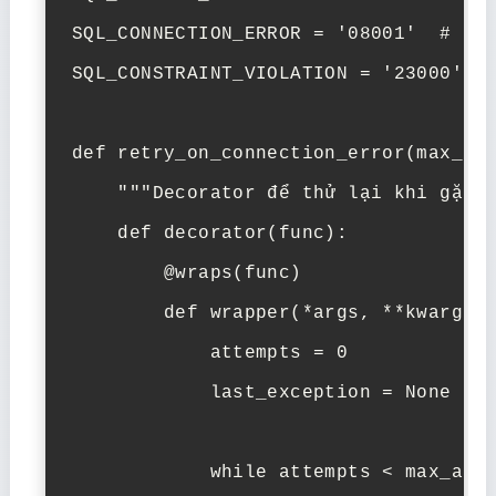
SQL_CONNECTION_ERROR = '08001'  # Khô
SQL_CONSTRAINT_VIOLATION = '23000'  #
def retry_on_connection_error(max_att
    """Decorator để thử lại khi gặp l
    def decorator(func):

        @wraps(func)

        def wrapper(*args, **kwargs):
            attempts = 0

            last_exception = None

            while attempts < max_atte