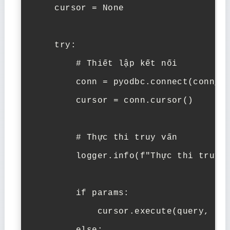
    cursor = None

    try:

        # Thiết lập kết nối

        conn = pyodbc.connect(conn_st
        cursor = conn.cursor()

        # Thực thi truy vấn

        logger.info(f"Thực thi truy v
        if params:

            cursor.execute(query, par