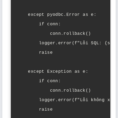
    except pyodbc.Error as e:

        if conn:

            conn.rollback()

        logger.error(f"Lỗi SQL: {str(
        raise

    except Exception as e:

        if conn:

            conn.rollback()

        logger.error(f"Lỗi không xác 
        raise
