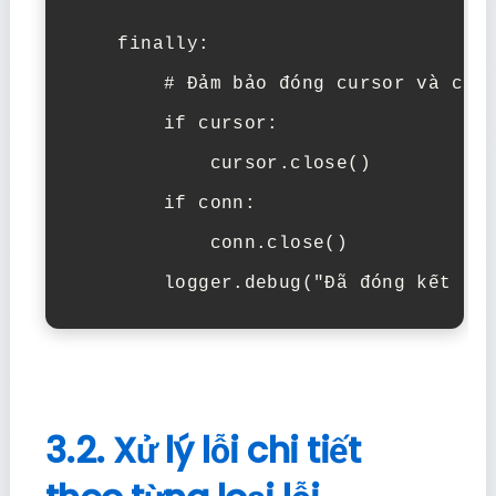
    finally:

        # Đảm bảo đóng cursor và conn
        if cursor:

            cursor.close()

        if conn:

            conn.close()

        logger.debug("Đã đóng kết nố
3.2. Xử lý lỗi chi tiết