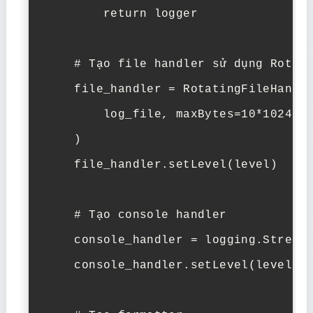
        return logger

    # Tạo file handler sử dụng Rotati
    file_handler = RotatingFileHandle
        log_file, maxBytes=10*1024*10
    )

    file_handler.setLevel(level)

    # Tạo console handler

    console_handler = logging.StreamH
    console_handler.setLevel(level)
