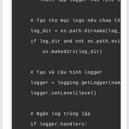
    """Thiết lập logger với file và c
    # Tạo thư mục logs nếu chưa tồn t
    log_dir = os.path.dirname(log_fil
    if log_dir and not os.path.exists
        os.makedirs(log_dir)

    # Tạo và cấu hình logger

    logger = logging.getLogger(name)

    logger.setLevel(level)

    # Ngăn log trùng lặp

    if logger.handlers:
