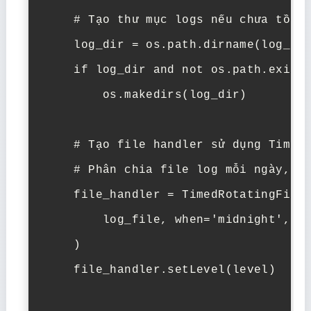
    # Tạo thư mục logs nếu chưa tồn t
    log_dir = os.path.dirname(log_fil
    if log_dir and not os.path.exists
        os.makedirs(log_dir)

    # Tạo file handler sử dụng TimedR
    # Phân chia file log mỗi ngày, gi
    file_handler = TimedRotatingFileH
        log_file, when='midnight', in
    )

    file_handler.setLevel(level)
