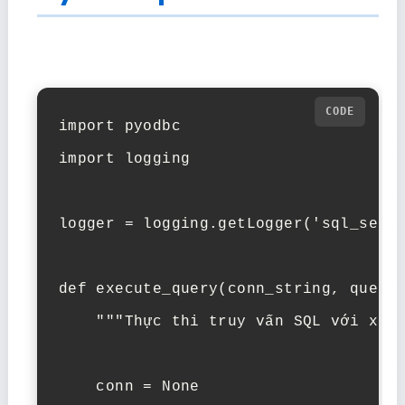
import pyodbc

import logging

logger = logging.getLogger('sql_serve
def execute_query(conn_string, query,
    """Thực thi truy vấn SQL với xử l
    conn = None
