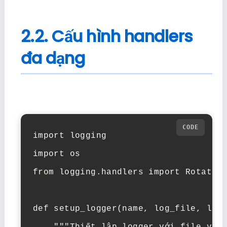
2.2. Cấu hình handlers
đa dạng
import logging

import os

from logging.handlers import Rotating
def setup_logger(name, log_file, leve