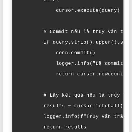
        else:

            cursor.execute(query)

        # Commit nếu là truy vấn thay
        if query.strip().upper().star
            conn.commit()

            logger.info("Đã commit th
            return cursor.rowcount  #
        # Lấy kết quả nếu là truy vấn
        results = cursor.fetchall()

        logger.info(f"Truy vấn trả về
        return results
