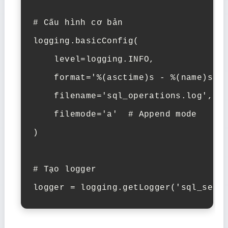
# Cấu hình cơ bản

logging.basicConfig(

    level=logging.INFO,

    format='%(asctime)s - %(name)s - 
    filename='sql_operations.log',

    filemode='a'  # Append mode

)

# Tạo logger

logger = logging.getLogger('sql_serv