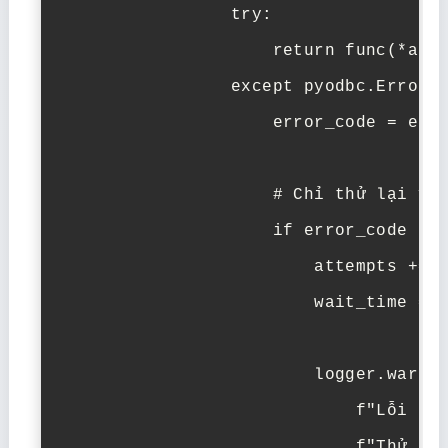
                try:

                    return func(*args
                except pyodbc.Error a
                    error_code = e.ar
                    # Chỉ thử lại với
                    if error_code in 
                        attempts += 1
                        wait_time = d
                        logger.warnin
                            f"Lỗi kết
                            f"Thử lại