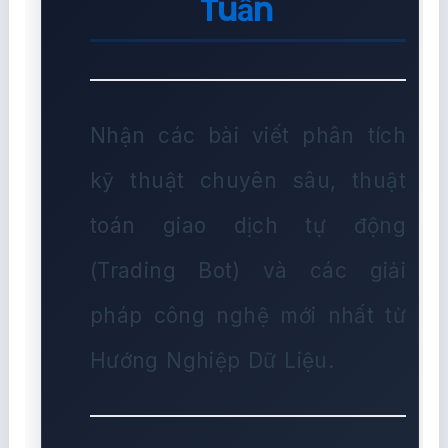
Tuần
Nhận các bài viết phân tích
kỹ thuật chuyên sâu, thuật
toán giao dịch tự động
(Trading Bot) và các giải
pháp công nghệ mới nhất từ
Hướng Nghiệp Dữ Liệu.