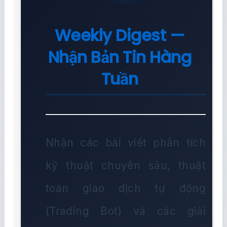
Weekly Digest —
Nhận Bản Tin Hàng
Tuần
Nhận các bài viết phân tích
kỹ thuật chuyên sâu, thuật
toán giao dịch tự động
(Trading Bot) và các giải