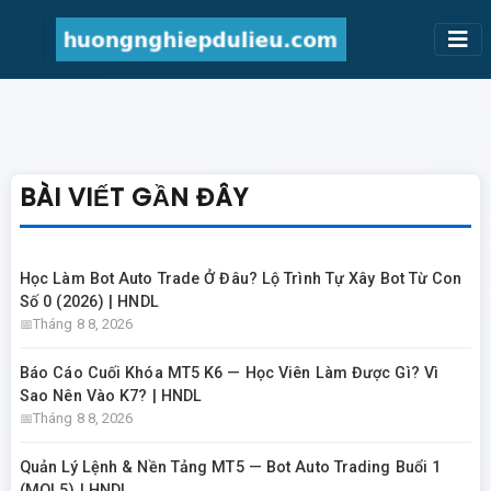
BÀI VIẾT GẦN ĐÂY
Học Làm Bot Auto Trade Ở Đâu? Lộ Trình Tự Xây Bot Từ Con
Số 0 (2026) | HNDL
Tháng 8 8, 2026
Báo Cáo Cuối Khóa MT5 K6 — Học Viên Làm Được Gì? Vì
Sao Nên Vào K7? | HNDL
Tháng 8 8, 2026
Quản Lý Lệnh & Nền Tảng MT5 — Bot Auto Trading Buổi 1
(MQL5) | HNDL