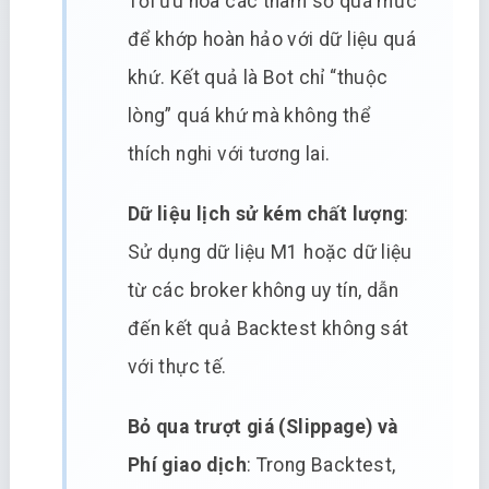
Tối ưu hóa các tham số quá mức
để khớp hoàn hảo với dữ liệu quá
khứ. Kết quả là Bot chỉ “thuộc
lòng” quá khứ mà không thể
thích nghi với tương lai.
Dữ liệu lịch sử kém chất lượng
:
Sử dụng dữ liệu M1 hoặc dữ liệu
từ các broker không uy tín, dẫn
đến kết quả Backtest không sát
với thực tế.
Bỏ qua trượt giá (Slippage) và
Phí giao dịch
: Trong Backtest,