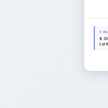
BÀ
8. Ứ
Lợi t