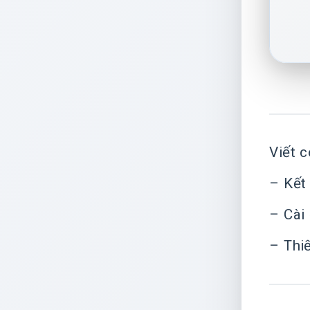
Viết 
– Kết
– Cài
– Thi