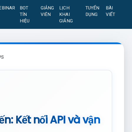
EBINAR
BOT
GIẢNG
LỊCH
TUYỂN
BÀI
TÍN
VIÊN
KHAI
DỤNG
VIẾT
HIỆU
GIẢNG
VPS
iến: Kết nối API và vận