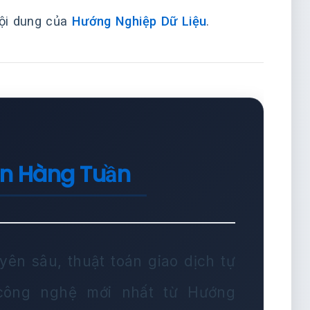
nội dung của
Hướng Nghiệp Dữ Liệu
.
in Hàng Tuần
yên sâu, thuật toán giao dịch tự
 công nghệ mới nhất từ Hướng