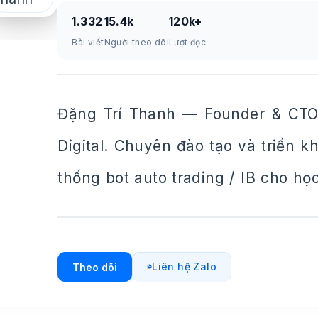
1.332
15.4k
120k+
Bài viết
Người theo dõi
Lượt đọc
Đặng Trí Thanh — Founder & CTO
Digital. Chuyên đào tạo và triển 
thống bot auto trading / IB cho họ
Liên hệ Zalo
Theo dõi