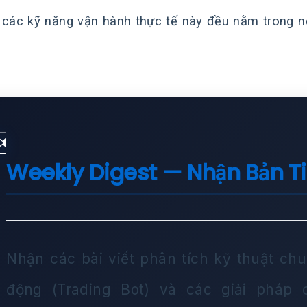
 các kỹ năng vận hành thực tế này đều nằm trong 
✉️
Weekly Digest — Nhận Bản T
Nhận các bài viết phân tích kỹ thuật chu
động (Trading Bot) và các giải pháp