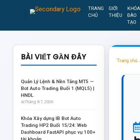
TRANG
GIỚI
KHÓ
CHỦ
THIỆU
ĐÀO
TẠO
BÀI VIẾT GẦN ĐÂY
Trang chủ
Quản Lý Lệnh & Nền Tảng MT5 —
Bot Auto Trading Buổi 1 (MQL5) |
HNDL
Tháng 8 7, 2026
Khóa Xây dựng IB Bot Auto
Trading HP2 Buổi 15/24: Web
Dashboard FastAPI phục vụ 100+
tài khoản