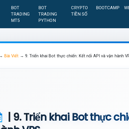
A
BOT
BOT
CRYPTO
BOOTCAMP
W
TRADING
TRADING
TIỀN SỐ
MT5
PYTHON
→
Bài Viết
→
9. Triển khai Bot thực chiến: Kết nối API và vận hành 
| 9. Triển khai Bot thực ch