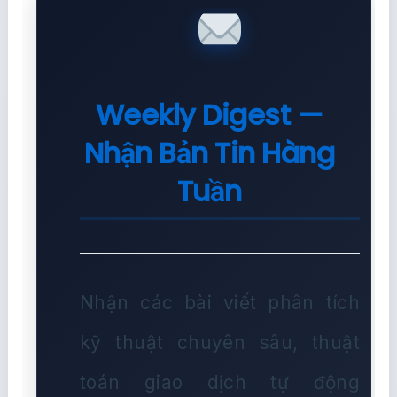
Weekly Digest —
Nhận Bản Tin Hàng
Tuần
Nhận các bài viết phân tích
kỹ thuật chuyên sâu, thuật
toán giao dịch tự động