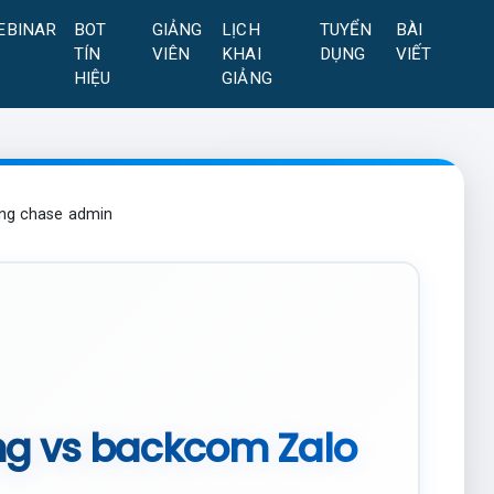
EBINAR
BOT
GIẢNG
LỊCH
TUYỂN
BÀI
TÍN
VIÊN
KHAI
DỤNG
VIẾT
HIỆU
GIẢNG
ông chase admin
ộng vs backcom Zalo