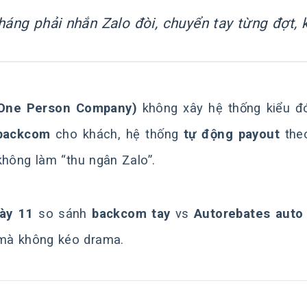
tháng phải
nhắn Zalo đòi
, chuyển tay từng đợt,
One Person Company)
không xây hệ thống kiểu đ
backcom
cho khách, hệ thống
tự động payout
theo
 không làm “thu ngân Zalo”.
ày 11
so sánh
backcom tay
vs
Autorebates auto
mà không kéo drama.