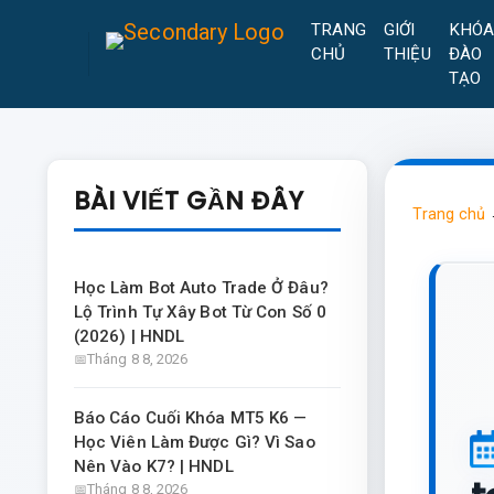
TRANG
GIỚI
KHÓ
CHỦ
THIỆU
ĐÀO
TẠO
BÀI VIẾT GẦN ĐÂY
Trang chủ
Học Làm Bot Auto Trade Ở Đâu?
Lộ Trình Tự Xây Bot Từ Con Số 0
(2026) | HNDL
Tháng 8 8, 2026
Báo Cáo Cuối Khóa MT5 K6 —
Học Viên Làm Được Gì? Vì Sao
Nên Vào K7? | HNDL
Tháng 8 8, 2026