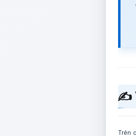
✍️
Trên 