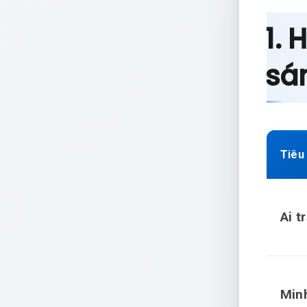
1.
sá
Tiêu
Ai t
Min