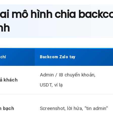
 Hai mô hình chia back
nh
 chí
Backcom Zalo tay
Admin / IB chuyển khoản,
rả khách
USDT, ví lạ
h bạch
Screenshot, lời hứa, “tin admin”