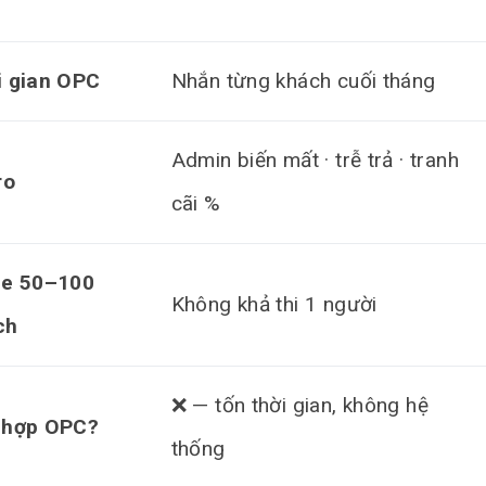
i gian OPC
Nhắn từng khách cuối tháng
Admin biến mất · trễ trả · tranh
ro
cãi %
le 50–100
Không khả thi 1 người
ch
❌ — tốn thời gian, không hệ
 hợp OPC?
thống