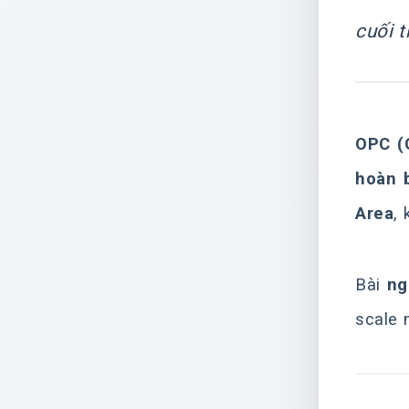
cuối 
OPC (
hoàn 
Area
,
Bài
ng
scale 