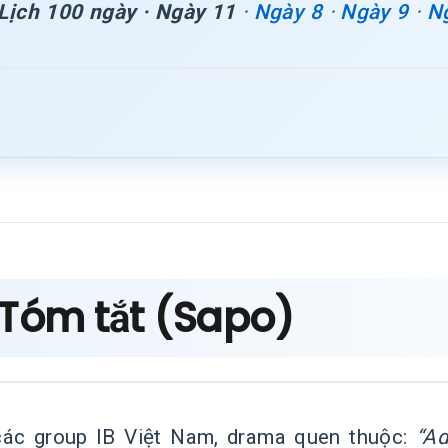
Lịch 100 ngày · Ngày 11
·
Ngày 8
·
Ngày 9
·
N
 Tóm tắt (Sapo)
các group IB Việt Nam, drama quen thuộc:
“A