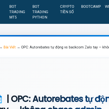
A
BOT
BOT
CRYPTO
BOOTCAMP
W
TRADING
TRADING
TIỀN SỐ
MT5
PYTHON
→
Bài Viết
→
OPC: Autorebates tự động vs backcom Zalo tay — kh
| OPC: Autorebates tự đ