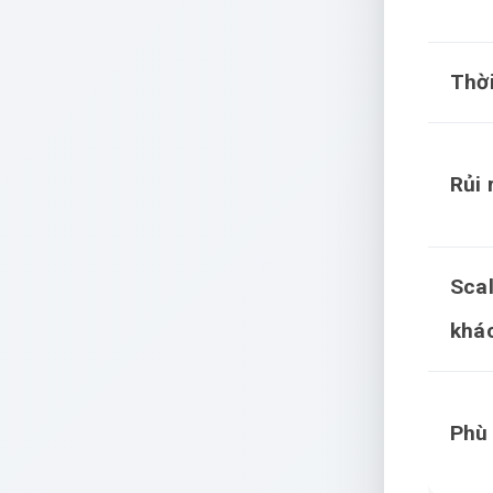
Thờ
Rủi 
Sca
khá
Phù