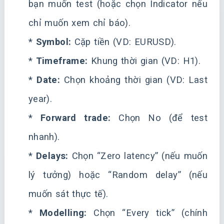
bạn muốn test (hoặc chọn Indicator nếu
chỉ muốn xem chỉ báo).
*
Symbol:
Cặp tiền (VD: EURUSD).
*
Timeframe:
Khung thời gian (VD: H1).
*
Date:
Chọn khoảng thời gian (VD: Last
year).
*
Forward trade:
Chọn No (để test
nhanh).
*
Delays:
Chọn “Zero latency” (nếu muốn
lý tưởng) hoặc “Random delay” (nếu
muốn sát thực tế).
*
Modelling:
Chọn “Every tick” (chính