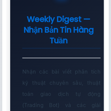
Weekly Digest —
Nhận Bản Tin Hàng
Tuần
Nhận các bài viết phân tích
kỹ thuật chuyên sâu, thuật
toán giao dịch tự động
(Trading Bot) và các giải