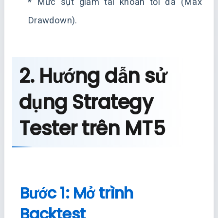
* Mức sụt giảm tài khoản tối đa (Max
Drawdown).
2. Hướng dẫn sử
dụng Strategy
Tester trên MT5
Bước 1: Mở trình
Backtest