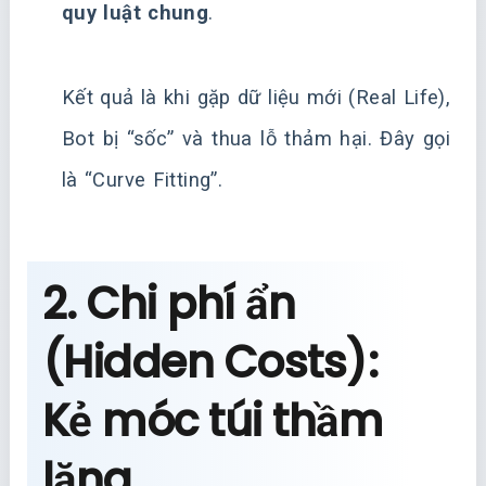
quy luật chung
.
Kết quả là khi gặp dữ liệu mới (Real Life),
Bot bị “sốc” và thua lỗ thảm hại. Đây gọi
là “Curve Fitting”.
2. Chi phí ẩn
(Hidden Costs):
Kẻ móc túi thầm
lặng