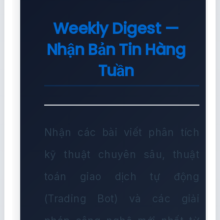
Weekly Digest —
Nhận Bản Tin Hàng
Tuần
Nhận các bài viết phân tích
kỹ thuật chuyên sâu, thuật
toán giao dịch tự động
(Trading Bot) và các giải