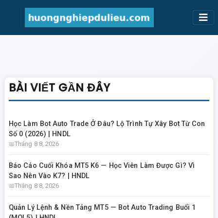
BÀI VIẾT GẦN ĐÂY
Học Làm Bot Auto Trade Ở Đâu? Lộ Trình Tự Xây Bot Từ Con
Số 0 (2026) | HNDL
Tháng 8 8, 2026
Báo Cáo Cuối Khóa MT5 K6 — Học Viên Làm Được Gì? Vì
Sao Nên Vào K7? | HNDL
Tháng 8 8, 2026
Quản Lý Lệnh & Nền Tảng MT5 — Bot Auto Trading Buổi 1
(MQL5) | HNDL