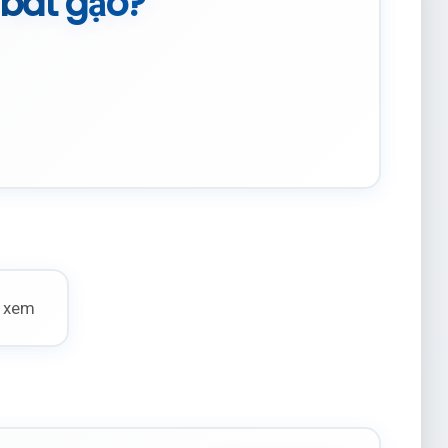
 bát gạo?
t xem