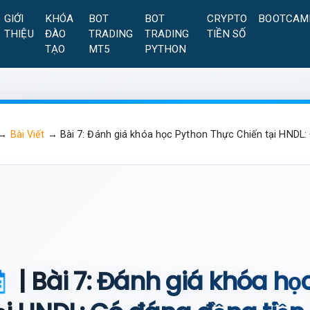
GIỚI
KHÓA
BOT
BOT
CRYPTO
BOOTCAM
THIỆU
ĐÀO
TRADING
TRADING
TIỀN SỐ
TẠO
MT5
PYTHON
→
Bài Viết
→
Bài 7: Đánh giá khóa học Python Thực Chiến tại HNDL:
| Bài 7: Đánh giá khóa họ