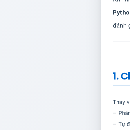
Pytho
đánh 
1. 
Thay v
– Phân
– Tự đ