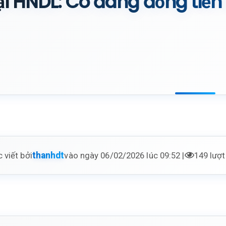
ại HNDL: Có đáng đồng tiền
 viết bởi
vào ngày 06/02/2026 lúc 09:52 |
149 lượ
thanhdt