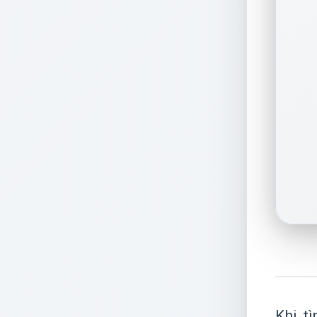
Khi t