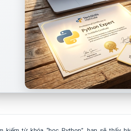
ìm kiếm từ khóa “học Python”, bạn sẽ thấy hà