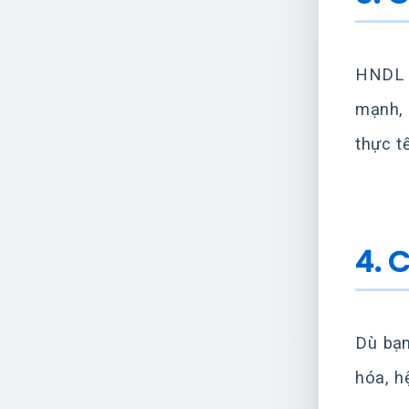
HNDL k
mạnh, 
thực t
4. 
Dù bạn
hóa, h