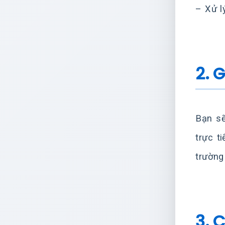
– Xử l
2. 
Bạn sẽ
trực t
trường
3. 