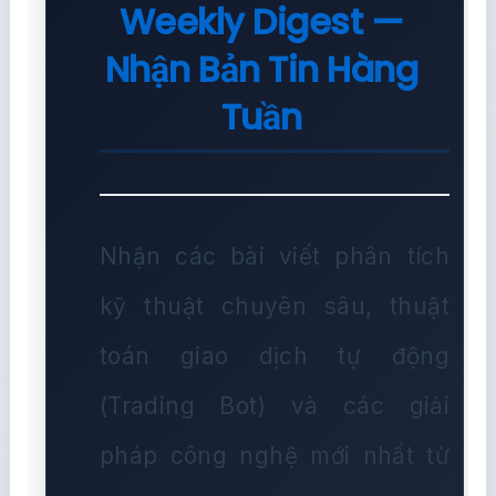
Weekly Digest —
Nhận Bản Tin Hàng
Tuần
Nhận các bài viết phân tích
kỹ thuật chuyên sâu, thuật
toán giao dịch tự động
(Trading Bot) và các giải
pháp công nghệ mới nhất từ