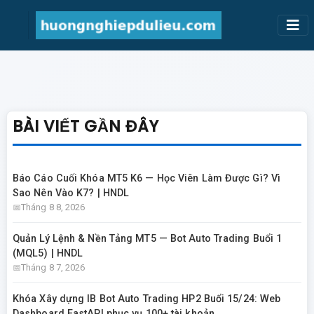
BÀI VIẾT GẦN ĐÂY
Báo Cáo Cuối Khóa MT5 K6 — Học Viên Làm Được Gì? Vì
Sao Nên Vào K7? | HNDL
Tháng 8 8, 2026
Quản Lý Lệnh & Nền Tảng MT5 — Bot Auto Trading Buổi 1
(MQL5) | HNDL
Tháng 8 7, 2026
Khóa Xây dựng IB Bot Auto Trading HP2 Buổi 15/24: Web
Dashboard FastAPI phục vụ 100+ tài khoản