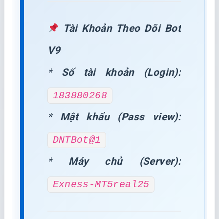
Tài Khoản Theo Dõi Bot
V9
*
Số tài khoản (Login):
183880268
*
Mật khẩu (Pass view):
DNTBot@1
*
Máy chủ (Server):
Exness-MT5real25