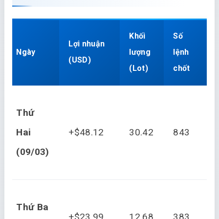
Khối
Số
Lợi nhuận
Ngày
lượng
lệnh
(USD)
(Lot)
chốt
Thứ
Hai
+$48.12
30.42
843
(09/03)
Thứ Ba
+$23.99
12.68
383