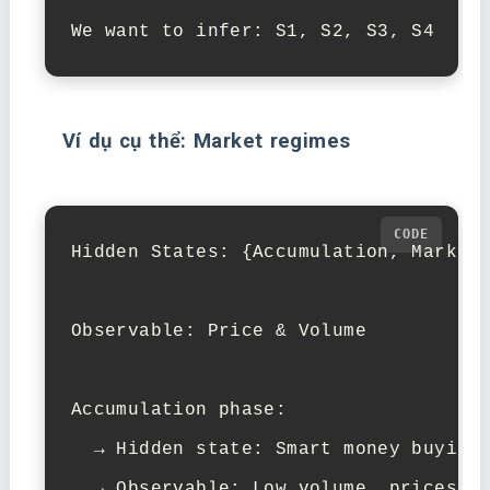
We want to infer: S1, S2, S3, S4
Ví dụ cụ thể: Market regimes
Hidden States: {Accumulation, Markup,
Observable: Price & Volume

Accumulation phase:

  → Hidden state: Smart money buying

  → Observable: Low volume, prices fl