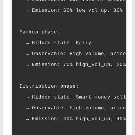
  → Emission: 60% low_vol_up, 30% low
Markup phase:

  → Hidden state: Rally

  → Observable: High volume, prices r
  → Emission: 70% high_vol_up, 20% me
Distribution phase:

  → Hidden state: Smart money selling
  → Observable: High volume, prices t
  → Emission: 40% high_vol_up, 40% hi