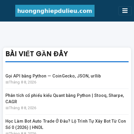
BÀI VIẾT GẦN ĐÂY
Gọi API bằng Python — CoinGecko, JSON, urllib
Tháng 8 8, 2026
Phân tích cổ phiếu kiểu Quant bằng Python | Stooq, Sharpe,
CAGR
Tháng 8 8, 2026
Học Làm Bot Auto Trade Ở Đâu? Lộ Trình Tự Xây Bot Từ Con
Số 0 (2026) | HNDL
Tháng 8 8, 2026