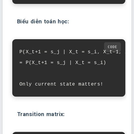
Biểu diễn toán học:
P(X_t+1 = s_j | X_t = s_i, X_t-1, X_t
= P(X_t+1 = s_j | X_t = s_i)

Only current state matters!
Transition matrix: