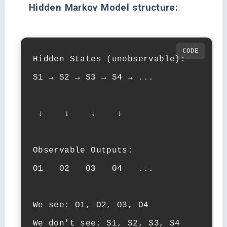
Hidden Markov Model structure:
Hidden States (unobservable):

S1 → S2 → S3 → S4 → ...

 ↓    ↓    ↓    ↓

Observable Outputs:

O1   O2   O3   O4   ...

We see: O1, O2, O3, O4

We don't see: S1, S2, S3, S4
