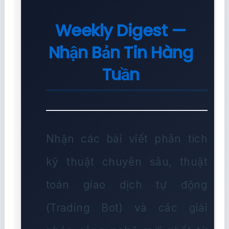
Weekly Digest —
Nhận Bản Tin Hàng
Tuần
Nhận các bài viết phân tích
kỹ thuật chuyên sâu, thuật
toán giao dịch tự động
(Trading Bot) và các giải