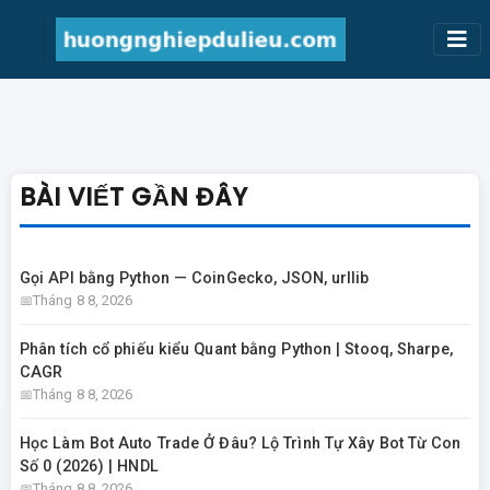
BÀI VIẾT GẦN ĐÂY
Gọi API bằng Python — CoinGecko, JSON, urllib
Tháng 8 8, 2026
Phân tích cổ phiếu kiểu Quant bằng Python | Stooq, Sharpe,
CAGR
Tháng 8 8, 2026
Học Làm Bot Auto Trade Ở Đâu? Lộ Trình Tự Xây Bot Từ Con
Số 0 (2026) | HNDL
Tháng 8 8, 2026