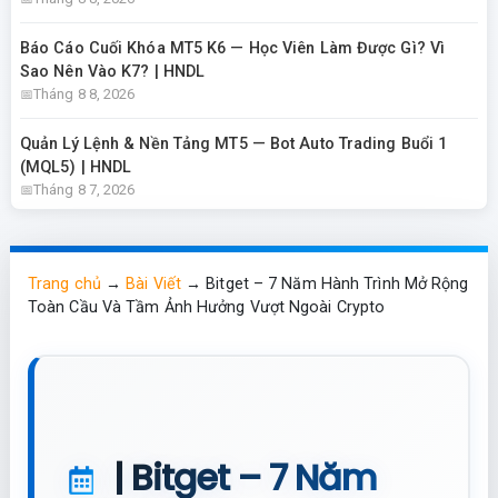
Báo Cáo Cuối Khóa MT5 K6 — Học Viên Làm Được Gì? Vì
Sao Nên Vào K7? | HNDL
Tháng 8 8, 2026
Quản Lý Lệnh & Nền Tảng MT5 — Bot Auto Trading Buổi 1
(MQL5) | HNDL
Tháng 8 7, 2026
Trang chủ
→
Bài Viết
→
Bitget – 7 Năm Hành Trình Mở Rộng
Toàn Cầu Và Tầm Ảnh Hưởng Vượt Ngoài Crypto
| Bitget – 7 Năm