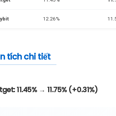
ybit
12.26%
11.
 tích chi tiết
itget: 11.45% → 11.75% (+0.31%)