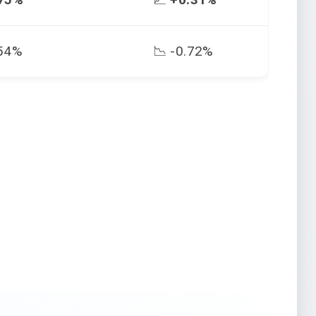
54%
📉 -0.72%