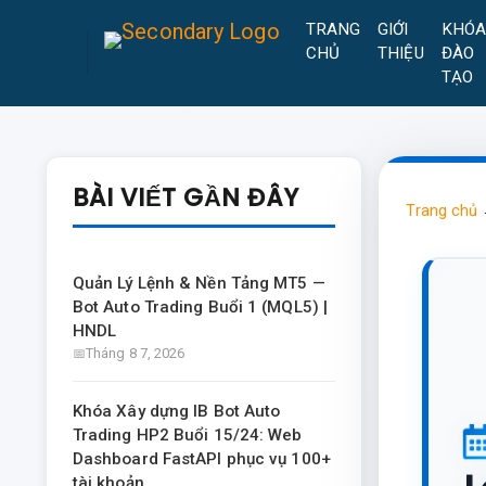
TRANG
GIỚI
KHÓ
CHỦ
THIỆU
ĐÀO
TẠO
BÀI VIẾT GẦN ĐÂY
Trang chủ
Quản Lý Lệnh & Nền Tảng MT5 —
Bot Auto Trading Buổi 1 (MQL5) |
HNDL
Tháng 8 7, 2026
Khóa Xây dựng IB Bot Auto
Trading HP2 Buổi 15/24: Web
Dashboard FastAPI phục vụ 100+
tài khoản