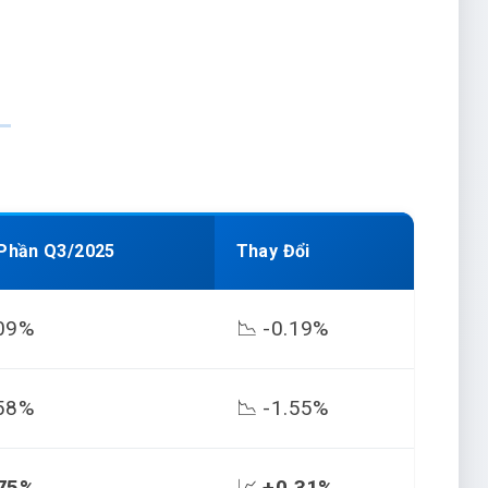
 Phần Q3/2025
Thay Đổi
09%
📉 -0.19%
58%
📉 -1.55%
75%
📈
+0.31%