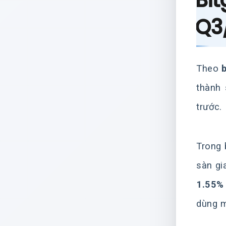
Bit
Q3
Theo
thành
trước.
Trong 
sàn gi
1.55%
dùng m