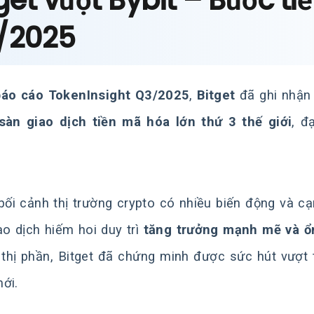
get vượt Bybit – Bước ti
/2025
báo cáo TokenInsight Q3/2025
,
Bitget
đã ghi nhận 
sàn giao dịch tiền mã hóa lớn thứ 3 thế giới
, đ
bối cảnh thị trường crypto có nhiều biến động và cạn
ao dịch hiếm hoi duy trì
tăng trưởng mạnh mẽ và ổ
thị phần, Bitget đã chứng minh được sức hút vượt t
ới.