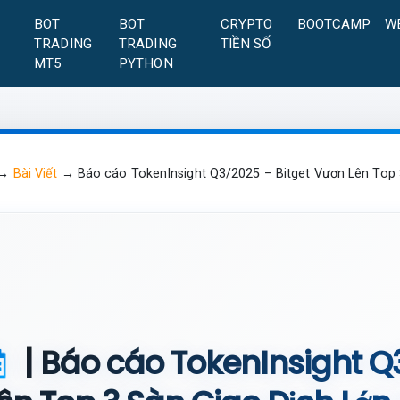
A
BOT
BOT
CRYPTO
BOOTCAMP
W
TRADING
TRADING
TIỀN SỐ
MT5
PYTHON
→
Bài Viết
→
Báo cáo TokenInsight Q3/2025 – Bitget Vươn Lên Top
| Báo cáo TokenInsight Q