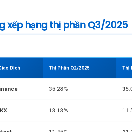
g xếp hạng thị phần Q3/2025
Giao Dịch
Thị Phần Q2/2025
Thị
inance
35.28%
35.
KX
13.13%
11.
itget
11.45%
11.