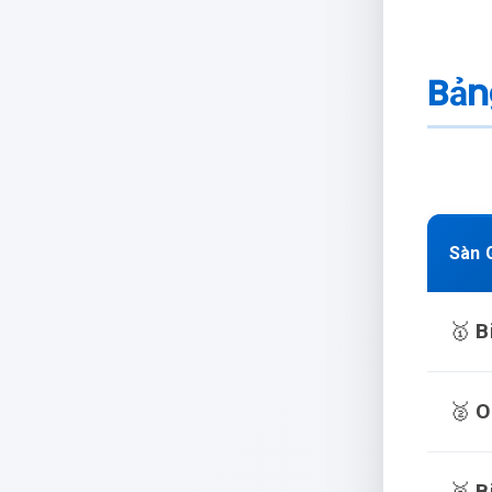
Bản
Sàn 
🥇
B
🥈
O
🥉
B