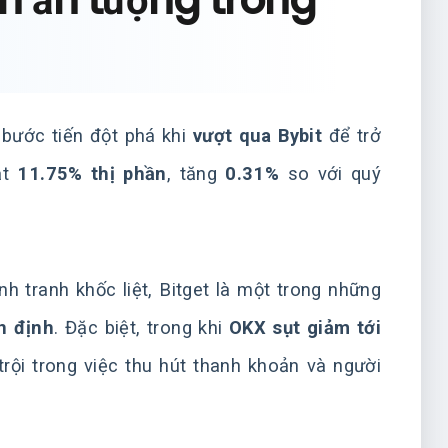
ến ấn tượng trong
bước tiến đột phá khi
vượt qua Bybit
để trở
ạt
11.75% thị phần
, tăng
0.31%
so với quý
h tranh khốc liệt, Bitget là một trong những
n định
. Đặc biệt, trong khi
OKX sụt giảm tới
rội trong việc thu hút thanh khoản và người