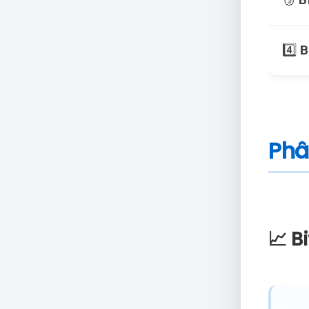
4️⃣
B
Phân
📈 B