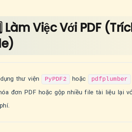
️⃣ Làm Việc Với PDF (Trí
le)
dụng thư viện
hoặc
PyPDF2
pdfplumber
hóa đơn PDF hoặc gộp nhiều file tài liệu lạ
phí.