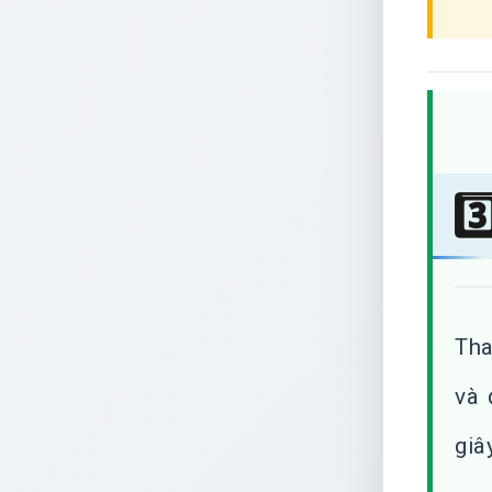
3
Tha
và 
giâ