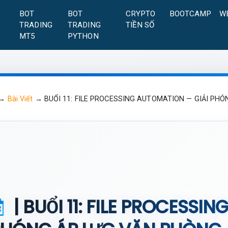
A
BOT
BOT
CRYPTO
BOOTCAMP
W
TRADING
TRADING
TIỀN SỐ
MT5
PYTHON
→
Bài Viết
→
BUỔI 11: FILE PROCESSING AUTOMATION — GIẢI PH
| BUỔI 11: FILE PROCESSI