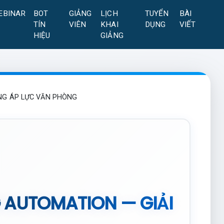
EBINAR
BOT
GIẢNG
LỊCH
TUYỂN
BÀI
TÍN
VIÊN
KHAI
DỤNG
VIẾT
HIỆU
GIẢNG
ÓNG ÁP LỰC VĂN PHÒNG
NG AUTOMATION — GIẢI