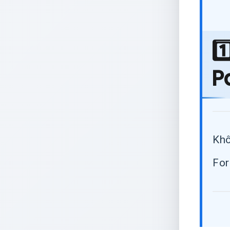
1
P
Khô
For