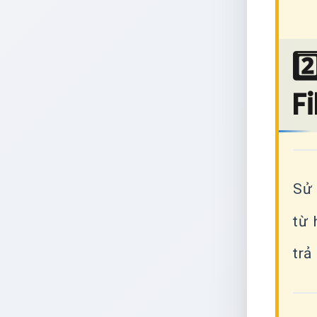
2
Fi
Sử 
từ 
trả 