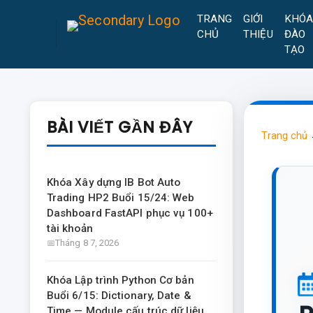
TRANG
GIỚI
KHÓ
CHỦ
THIỆU
ĐÀO
TẠO
BÀI VIẾT GẦN ĐÂY
Trang chủ
Khóa Xây dựng IB Bot Auto
Trading HP2 Buổi 15/24: Web
Dashboard FastAPI phục vụ 100+
tài khoản
Tháng 8 7, 2026
Khóa Lập trình Python Cơ bản
Buổi 6/15: Dictionary, Date &
Time — Module cấu trúc dữ liệu