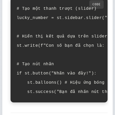
# Tạo một thanh trượt (slider)

lucky_number = st.sidebar.slider("Chọ
# Hiển thị kết quả dựa trên slider

st.write(f"Con số bạn đã chọn là: {lu
# Tạo nút nhấn

if st.button("Nhấn vào đây!"):

    st.balloons() # Hiệu ứng bóng bay