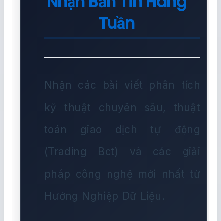
Nhận Bản Tin Hàng
Tuần
Nhận các bài viết phân tích
kỹ thuật chuyên sâu, thuật
toán giao dịch tự động
(Trading Bot) và các giải
pháp công nghệ mới nhất từ
Hướng Nghiệp Dữ Liệu.