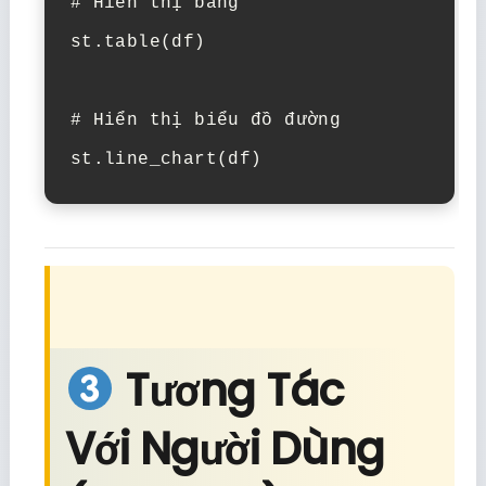
# Hiển thị bảng

st.table(df)

# Hiển thị biểu đồ đường

Tương Tác
Với Người Dùng