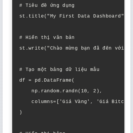
# Tiêu đề ứng dụng

st.title("My First Data Dashboard")

# Hiển thị văn bản

st.write("Chào mừng bạn đã đến với Da
# Tạo một bảng dữ liệu mẫu

df = pd.DataFrame(

    np.random.randn(10, 2),

    columns=['Giá Vàng', 'Giá Bitcoin
)
