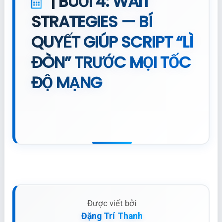
| BUỔI 4: WAIT
STRATEGIES — BÍ
QUYẾT GIÚP SCRIPT “LÌ
ĐÒN” TRƯỚC MỌI TỐC
ĐỘ MẠNG
Được viết bởi
Đặng Trí Thanh