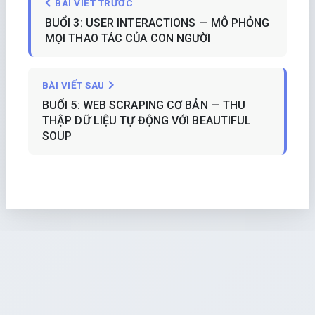
BÀI VIẾT TRƯỚC
BUỔI 3: USER INTERACTIONS — MÔ PHỎNG
MỌI THAO TÁC CỦA CON NGƯỜI
BÀI VIẾT SAU
BUỔI 5: WEB SCRAPING CƠ BẢN — THU
THẬP DỮ LIỆU TỰ ĐỘNG VỚI BEAUTIFUL
SOUP