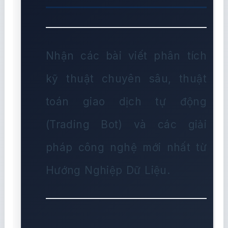
Nhận các bài viết phân tích
kỹ thuật chuyên sâu, thuật
toán giao dịch tự động
(Trading Bot) và các giải
pháp công nghệ mới nhất từ
Hướng Nghiệp Dữ Liệu.