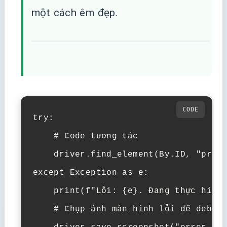
một cách êm đẹp.
try:

    # Code tương tác

    driver.find_element(By.ID, "promo
except Exception as e:

    print(f"Lỗi: {e}. Đang thực hiện 
    # Chụp ảnh màn hình lỗi để debug 