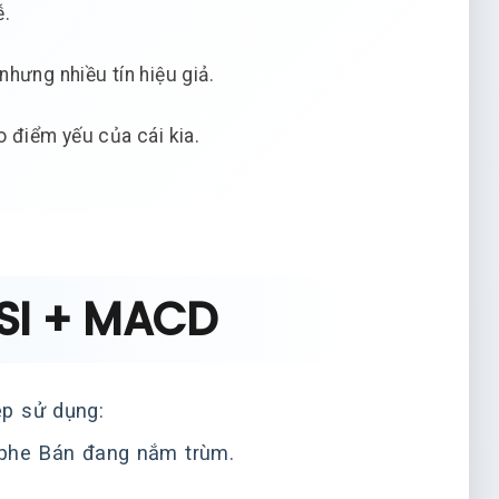
ễ.
hưng nhiều tín hiệu giả.
 điểm yếu của cái kia.
RSI + MACD
ệp sử dụng:
phe Bán đang nắm trùm.