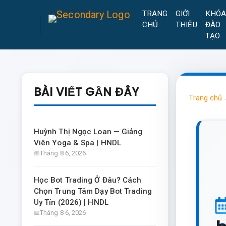
TRANG
GIỚI
KHÓ
CHỦ
THIỆU
ĐÀO
TẠO
BÀI VIẾT GẦN ĐÂY
Trang chủ
Huỳnh Thị Ngọc Loan — Giảng
Viên Yoga & Spa | HNDL
Tháng 8 6, 2026
Học Bot Trading Ở Đâu? Cách
Chọn Trung Tâm Dạy Bot Trading
Uy Tín (2026) | HNDL
Tháng 8 6, 2026