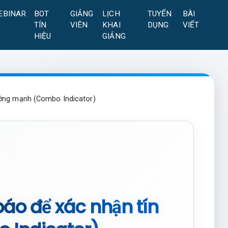
EBINAR
BOT
GIẢNG
LỊCH
TUYỂN
BÀI
TÍN
VIÊN
KHAI
DỤNG
VIẾT
HIỆU
GIẢNG
hướng mạnh (Combo Indicator)
báo để xác nhận tín