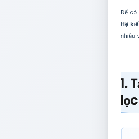
Để có 
Hệ kiế
nhiễu 
1. 
lọc