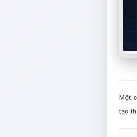
Một c
tạo t