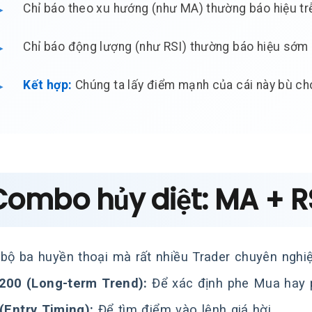
Chỉ báo theo xu hướng (như MA) thường báo hiệu tr
Chỉ báo động lượng (như RSI) thường báo hiệu sớm n
Kết hợp:
Chúng ta lấy điểm mạnh của cái này bù cho
 Combo hủy diệt: MA + 
 bộ ba huyền thoại mà rất nhiều Trader chuyên nghi
200 (Long-term Trend):
Để xác định phe Mua hay 
(Entry Timing):
Để tìm điểm vào lệnh giá hời.