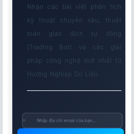
Nhận các bài viết phân tích
kỹ thuật chuyên sâu, thuật
toán giao dịch tự động
(Trading Bot) và các giải
pháp công nghệ mới nhất từ
Hướng Nghiệp Dữ Liệu.