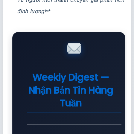
định lượng!
**
Weekly Digest —
Nhận Bản Tin Hàng
Tuần