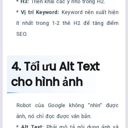
*
H3:
Triển khai các ý nhỏ trong H2.
*
Vị trí Keyword:
Keyword nên xuất hiện
ít nhất trong 1-2 thẻ H2 để tăng điểm
SEO.
4. Tối ưu Alt Text
cho hình ảnh
Robot của Google không “nhìn” được
ảnh, nó chỉ đọc được văn bản.
*
Alt Text:
Phải mô tả nội dung ảnh và