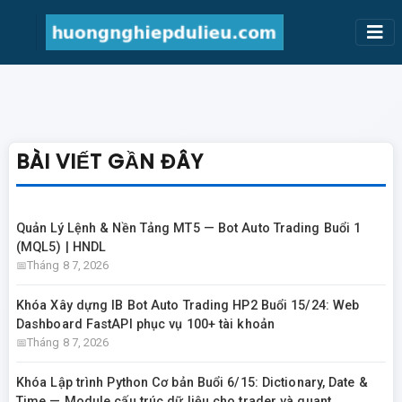
BÀI VIẾT GẦN ĐÂY
Quản Lý Lệnh & Nền Tảng MT5 — Bot Auto Trading Buổi 1
(MQL5) | HNDL
Tháng 8 7, 2026
Khóa Xây dựng IB Bot Auto Trading HP2 Buổi 15/24: Web
Dashboard FastAPI phục vụ 100+ tài khoản
Tháng 8 7, 2026
Khóa Lập trình Python Cơ bản Buổi 6/15: Dictionary, Date &
Time — Module cấu trúc dữ liệu cho trader và quant