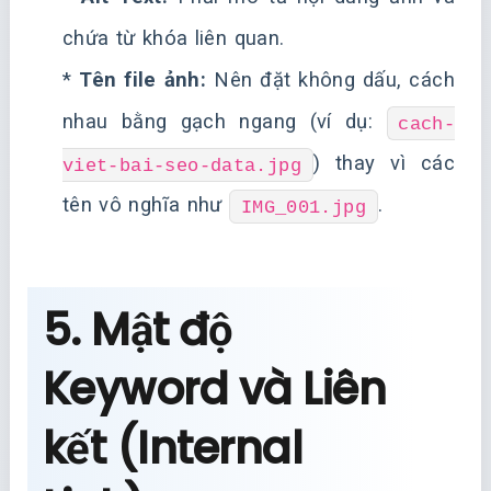
chứa từ khóa liên quan.
*
Tên file ảnh:
Nên đặt không dấu, cách
nhau bằng gạch ngang (ví dụ:
cach-
) thay vì các
viet-bai-seo-data.jpg
tên vô nghĩa như
.
IMG_001.jpg
5. Mật độ
Keyword và Liên
kết (Internal