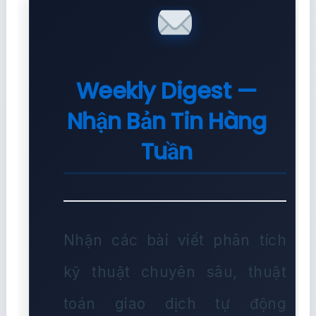
Weekly Digest —
Nhận Bản Tin Hàng
Tuần
Nhận các bài viết phân tích
kỹ thuật chuyên sâu, thuật
toán giao dịch tự động