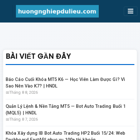
BÀI VIẾT GẦN ĐÂY
Báo Cáo Cuối Khóa MT5 K6 — Học Viên Làm Được Gì? Vì
Sao Nên Vào K7? | HNDL
Tháng 8 8, 2026
Quản Lý Lệnh & Nền Tảng MT5 — Bot Auto Trading Buổi 1
(MQL5) | HNDL
Tháng 8 7, 2026
Khóa Xây dựng IB Bot Auto Trading HP2 Buổi 15/24: Web
Dashboard FastAPI phục vụ 100+ tài khoản