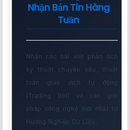
Nhận Bản Tin Hàng
Tuần
Nhận các bài viết phân tích
kỹ thuật chuyên sâu, thuật
toán giao dịch tự động
(Trading Bot) và các giải
pháp công nghệ mới nhất từ
Hướng Nghiệp Dữ Liệu.