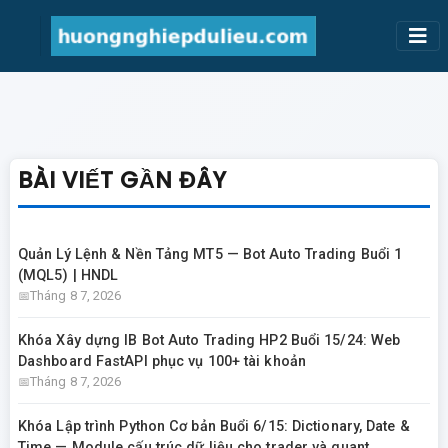
BÀI VIẾT GẦN ĐÂY
Quản Lý Lệnh & Nền Tảng MT5 — Bot Auto Trading Buổi 1
(MQL5) | HNDL
Tháng 8 7, 2026
Khóa Xây dựng IB Bot Auto Trading HP2 Buổi 15/24: Web
Dashboard FastAPI phục vụ 100+ tài khoản
Tháng 8 7, 2026
Khóa Lập trình Python Cơ bản Buổi 6/15: Dictionary, Date &
Time — Module cấu trúc dữ liệu cho trader và quant