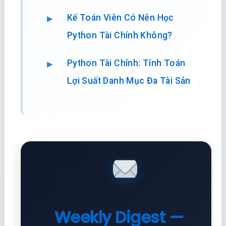
Kế Toán Viên Có Nên Học
Python Tài Chính Không?
Python Tài Chính: Tính Toán
Lợi Suất Danh Mục Đa Tài Sản
Weekly Digest —