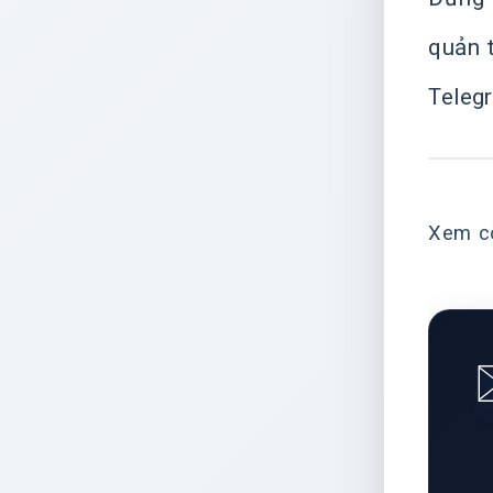
quản 
Teleg
Xem c