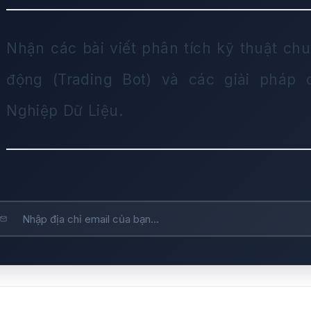
Nhận các bài viết phân tích kỹ thuật chu
động (Trading Bot) và các giải pháp
Nghiệp Dữ Liệu.