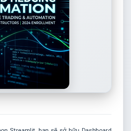
hon Streamlit, bạn sẽ sở hữu Dashboard