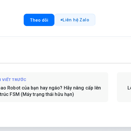
Liên hệ Zalo
Theo dõi
I VIẾT TRƯỚC
sao Robot của bạn hay ngáo? Hãy nâng cấp lên
L
 trúc FSM (Máy trạng thái hữu hạn)