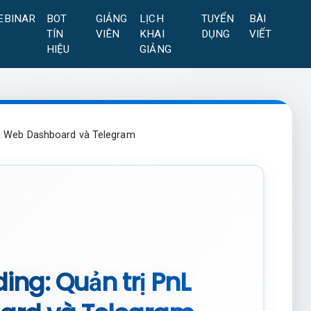
EBINAR
BOT
GIẢNG
LỊCH
TUYỂN
BÀI
TÍN
VIÊN
KHAI
DỤNG
VIẾT
HIỆU
GIẢNG
ua Web Dashboard và Telegram
ng: Quản trị PnL