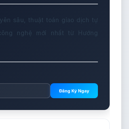
yên sâu, thuật toán giao dịch tự
 công nghệ mới nhất từ Hướng
Đăng Ký Ngay