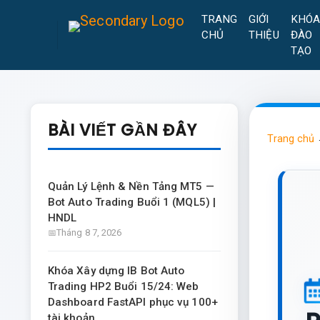
TRANG
GIỚI
KHÓ
CHỦ
THIỆU
ĐÀO
TẠO
BÀI VIẾT GẦN ĐÂY
Trang chủ
Quản Lý Lệnh & Nền Tảng MT5 —
Bot Auto Trading Buổi 1 (MQL5) |
HNDL
Tháng 8 7, 2026
Khóa Xây dựng IB Bot Auto
Trading HP2 Buổi 15/24: Web
Dashboard FastAPI phục vụ 100+
tài khoản