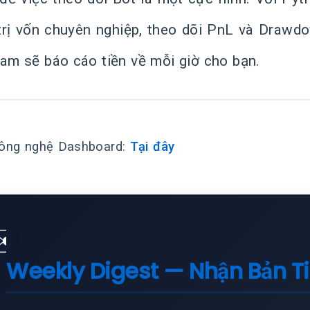
trị vốn chuyên nghiệp, theo dõi PnL và Drawdo
ram sẽ báo cáo tiền về mỗi giờ cho bạn.
ông nghệ Dashboard:
Tại đây
✉️
Weekly Digest — Nhận Bản T