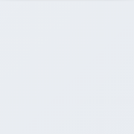
BÀI VIẾT TRƯỚC
Bot Auto Trade Hoạt Động Như Thế Nào?
Luồng Tín Hiệu Thực Tế
BÀI VIẾT SAU
Bot Auto Trade Có Lừa Đảo Không? Dấu
Hiệu Nhận Biết Scam