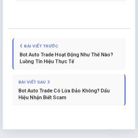
triển khai thực chiến Python,
MT5 và hệ thống bot auto
trading / IB cho học viên và
doanh nghiệp.
Theo dõi
Liên hệ Zalo