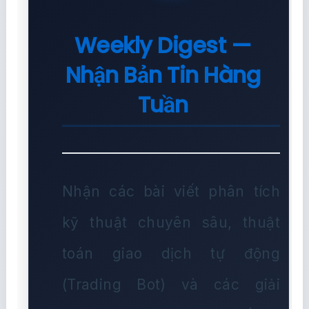
Thực Tế?
Quản Lý Rủi Ro Cho Bot Auto
Trade: Làm Sao Để Không
Cháy Tài Khoản?
Weekly Digest —