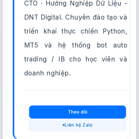
Đặng Trí Thanh
GIÁM ĐỐC CÔNG NGHỆ · DNT DIGITAL ·
GIẢNG VIÊN HNDL
1.332
15.4k
120k+
Bài viết
Người theo dõi
Lượt đọc
Đặng Trí Thanh — Founder &
CTO · Hướng Nghiệp Dữ Liệu -
DNT Digital. Chuyên đào tạo và