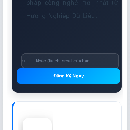
Nhận Bản Tin Hàng
Tuần
Nhận các bài viết phân tích
kỹ thuật chuyên sâu, thuật
toán giao dịch tự động
(Trading Bot) và các giải
pháp công nghệ mới nhất từ
Hướng Nghiệp Dữ Liệu.