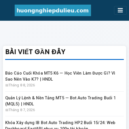
BÀI VIẾT GẦN ĐÂY
Báo Cáo Cuối Khóa MT5 K6 — Học Viên Làm Được Gì? Vì
Sao Nên Vào K7? | HNDL
Tháng 8 8, 2026
Quản Lý Lệnh & Nền Tảng MT5 — Bot Auto Trading Buổi 1
(MQL5) | HNDL
Tháng 8 7, 2026
Khóa Xây dựng IB Bot Auto Trading HP2 Buổi 15/24: Web
Dashboard FastAPI phục vụ 100+ tài khoản