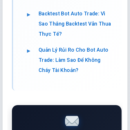
Đọc thêm
Quản Trị Rủi Ro Trong Auto
Trading: Những Lưu Ý Sinh Tử
Để Bảo Vệ Vốn
Tại Sao Nên Dùng Python Viết
Bot Trade Thay Vì
MQL4/MQL5?
Backtest Bot Auto Trade: Vì
Sao Thắng Backtest Vẫn Thua