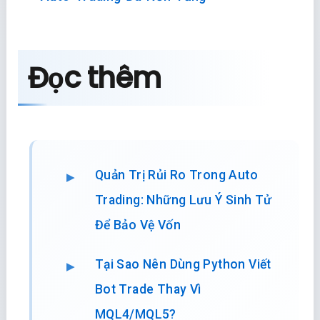
3. Lời Khuyên
Chỉ dùng Bot khi bạn
đã có chiến lược
thắng
và muốn
tự động hóa
nó để giải
phóng thời gian. Đừng dùng Bot để tìm
kiếm sự may mắn.
Khóa học liên quan:
Lập Trình Bot
Auto Trading Đa Nền Tảng